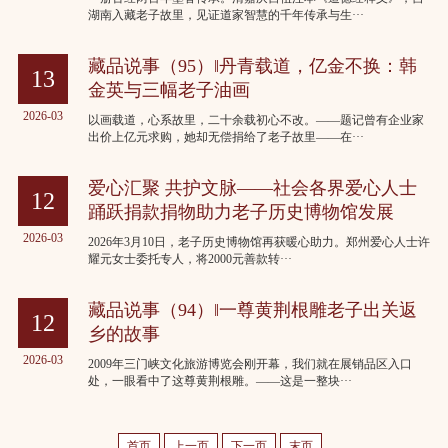
湖南入藏老子故里，见证道家智慧的千年传承与生···
藏品说事（95）‖丹青载道，亿金不换：韩
13
金英与三幅老子油画
2026-03
以画载道，心系故里，二十余载初心不改。——题记曾有企业家
出价上亿元求购，她却无偿捐给了老子故里——在···
爱心汇聚 共护文脉——社会各界爱心人士
12
踊跃捐款捐物助力老子历史博物馆发展
2026-03
2026年3月10日，老子历史博物馆再获暖心助力。郑州爱心人士许
耀元女士委托专人，将2000元善款转···
藏品说事（94）‖一尊黄荆根雕老子出关返
12
乡的故事
2026-03
2009年三门峡文化旅游博览会刚开幕，我们就在展销品区入口
处，一眼看中了这尊黄荆根雕。——这是一整块···
首页
上一页
下一页
末页