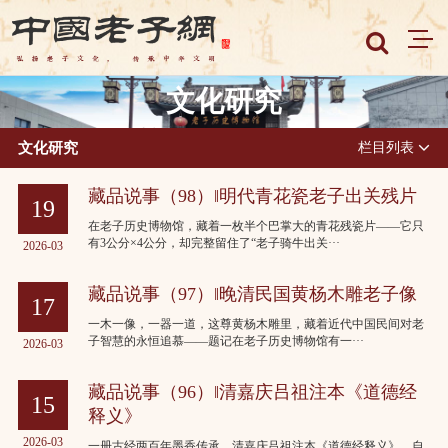
文化研究
文化研究
栏目列表
藏品说事（98）‖明代青花瓷老子出关残片
19
在老子历史博物馆，藏着一枚半个巴掌大的青花残瓷片——它只
有3公分×4公分，却完整留住了“老子骑牛出关···
2026-03
藏品说事（97）‖晚清民国黄杨木雕老子像
17
一木一像，一器一道，这尊黄杨木雕里，藏着近代中国民间对老
子智慧的永恒追慕——题记在老子历史博物馆有一···
2026-03
藏品说事（96）‖清嘉庆吕祖注本《道德经
15
释义》
2026-03
一册古经两百年墨香传承。清嘉庆吕祖注本《道德经释义》，自