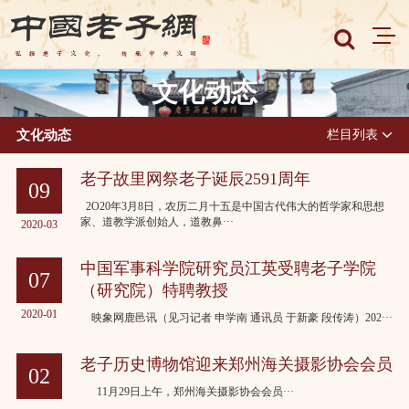
文化动态
文化动态
栏目列表
老子故里网祭老子诞辰2591周年
09
2O20年3月8日，农历二月十五是中国古代伟大的哲学家和思想
家、道教学派创始人，道教鼻···
2020-03
中国军事科学院研究员江英受聘老子学院
07
（研究院）特聘教授
2020-01
映象网鹿邑讯（见习记者 申学南 通讯员 于新豪 段传涛）202···
老子历史博物馆迎来郑州海关摄影协会会员
02
11月29日上午，郑州海关摄影协会会员···