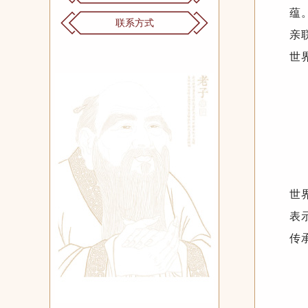
蕴
联系方式
亲
世
世
表
传