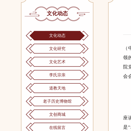
文化动态
文化动态
（
文化研究
领
文化艺术
院
李氏宗亲
会
道教天地
老子历史博物馆
文创商城
座
是
在线留言