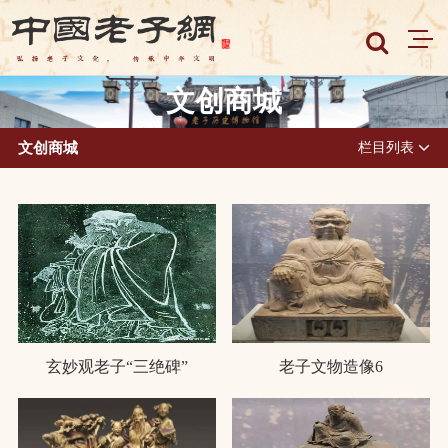
文创商城
文创商城
栏目列表
玄妙观老子“三绝碑”
老子文物造像6