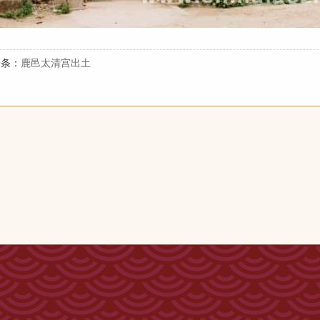
一条：
鹿邑太清宫出土