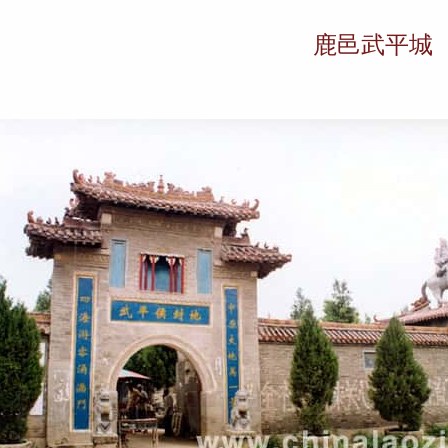
鹿邑武平城