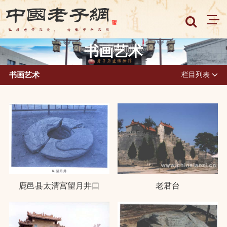
书画艺术
书画艺术
栏目列表
鹿邑县太清宫望月井口
老君台