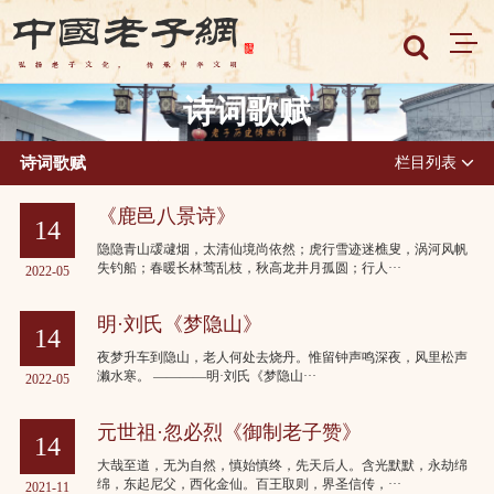
诗词歌赋
诗词歌赋
栏目列表
《鹿邑八景诗》
14
隐隐青山叆叇烟，太清仙境尚依然；虎行雪迹迷樵叟，涡河风帆
失钓船；春暖长林莺乱枝，秋高龙井月孤圆；行人···
2022-05
明·刘氏《梦隐山》
14
夜梦升车到隐山，老人何处去烧丹。惟留钟声鸣深夜，风里松声
濑水寒。 ————明·刘氏《梦隐山···
2022-05
元世祖·忽必烈《御制老子赞》
14
大哉至道，无为自然，慎始慎终，先天后人。含光默默，永劫绵
绵，东起尼父，西化金仙。百王取则，界圣信传，···
2021-11