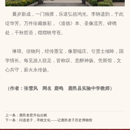
曩岁新成，一门独擅，乐道弘祖鸿光。李聃遗韵，于此
绽华芳。万件珍藏焕彩，《道德》本、圣像流芳。碑镌
处，千秋哲语，熠熠映穹苍。
琳琅。佳物列，经传墨宝，像塑端庄。引贤士倾眸，国
学情长。每见游人驻足，皆称叹、意醉神扬。凭斯馆，文
心共守，薪火永传扬。
（作者：张雪风 网名 鹿鸣 鹿邑县实验中学教师）
上一条：
鹿邑老君升仙台赋
下一条：
问道老子，寻根文化——记鹿邑老子历史博物馆