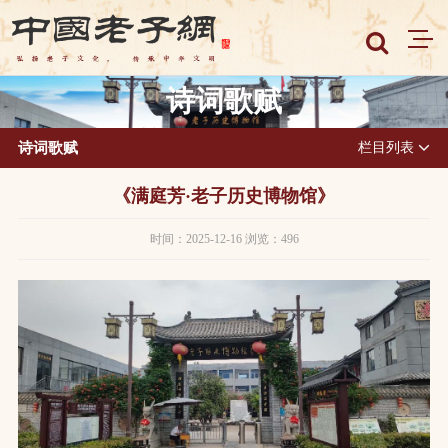
诗词歌赋
诗词歌赋
栏目列表
《满庭芳·老子历史博物馆》
时间：2025-12-16 浏览：496