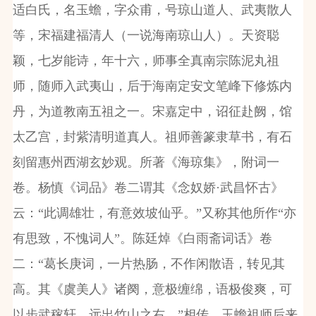
适白氏，名玉蟾，字众甫，号琼山道人、武夷散人
等，宋福建福清人（一说海南琼山人）。天资聪
颖，七岁能诗，年十六，师事全真南宗陈泥丸祖
师，随师入武夷山，后于海南定安文笔峰下修炼内
丹，为道教南五祖之一。宋嘉定中，诏征赴阙，馆
太乙宫，封紫清明道真人。祖师善篆隶草书，有石
刻留惠州西湖玄妙观。所著《海琼集》，附词一
卷。杨慎《词品》卷二谓其《念奴娇·武昌怀古》
云：“此调雄壮，有意效坡仙乎。”又称其他所作“亦
有思致，不愧词人”。陈廷焯《白雨斋词话》卷
二：“葛长庚词，一片热肠，不作闲散语，转见其
高。其《虞美人》诸阕，意极缠绵，语极俊爽，可
以步武稼轩，远出竹山之右。”相传，玉蟾祖师后来