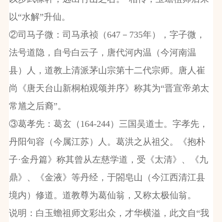
以“水解”升仙。
②司马子微：司马承祯（647－735年），字子微，
法号道隐，自号白云子，唐代河内温（今河南温
县）人，道教上清派茅山宗第十二代宗师。唐人崔
尚《唐天台山新桐柏观颂并序》称其为“晋宣帝弟太
常馗之后裔”。
③葛孝先：葛玄（164-244）三国吴道士。字孝先，
丹阳句容（今属江苏）人。葛洪之从祖父。《抱朴
子·金丹篇》称其曾从左慈学道，受《太清》、《九
鼎》、《金液》等丹经，于閤皂山（今江西清江县
境内）修道。道教尊为葛仙翁，又称太极仙翁。
说明：白玉蟾祖师文彩出众，才华横溢，此文自“我