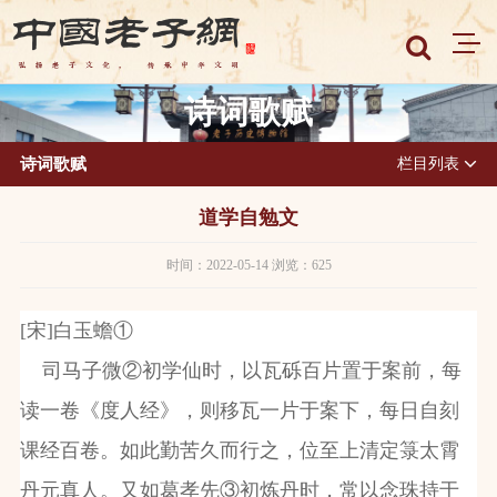
诗词歌赋
诗词歌赋
栏目列表
道学自勉文
时间：2022-05-14 浏览：625
[宋]白玉蟾①
司马子微②初学仙时，以瓦砾百片置于案前，每
读一卷《度人经》，则移瓦一片于案下，每日自刻
课经百卷。如此勤苦久而行之，位至上清定箓太霄
丹元真人。又如葛孝先③初炼丹时，常以念珠持于