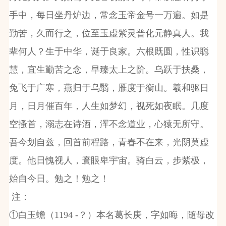
手中，每日坐丹炉边，常念玉帝金号一万遍。如是
勤苦，久而行之，位至玉虚紫灵普化元静真人。我
辈何人？生于中华，诞于良家。六根既圆，性识聪
慧，宜生勤苦之念，早臻太上之阶。乌跃于扶桑，
兔飞于广寒，燕归于乌翳，雁度于衡山。羲和驱日
月，日月催百年，人生如梦幻，视死如夜眠。几度
空搔首，溺志在诗酒，浑不念道业，心猿无所守。
吾今划自兹，回首前程路，青春不在来，光阴莫虚
度。他日愧视人，寰眼卑宇宙。骑白云，步紫极，
始自今日。勉之！勉之！
注：
①白玉蟾（1194 -？）本名葛长庚，字如晦，随母改