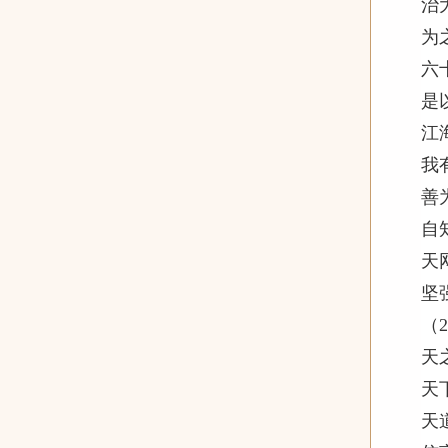
治
为
六
是
江
我
善
自
天
坚
（2
天
天
天