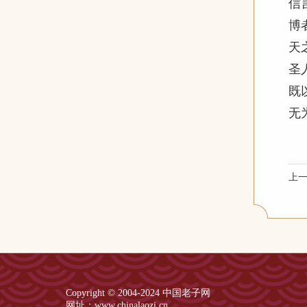
信
博
天
圣
既
无
上
Copyright © 2004-2024 中国老子网
网址：www.chinalaozi.cn