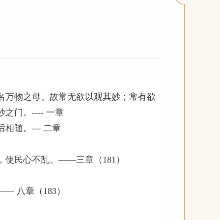
名万物之母。故常无欲以观其妙；常有欲
。---- 一章
随。--- 二章
使民心不乱。——三章（181）
 七章（182）
 八章（183）