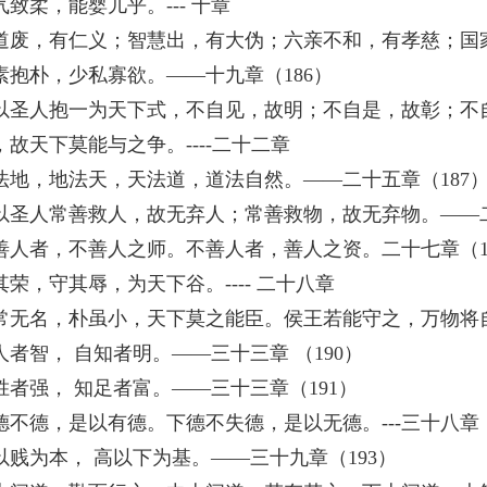
气致柔，能婴儿乎。--- 十章
道废，有仁义；智慧出，有大伪；六亲不和，有孝慈；国家
素抱朴，少私寡欲。——十九章（186）
以圣人抱一为天下式，不自见，故明；不自是，故彰；不
，故天下莫能与之争。----二十二章
法地，地法天，天法道，道法自然。——二十五章（187
以圣人常善救人，故无弃人；常善救物，故无弃物。——二
善人者，不善人之师。不善人者，善人之资。二十七章（1
其荣，守其辱，为天下谷。---- 二十八章
常无名，朴虽小，天下莫之能臣。侯王若能守之，万物将自宾
人者智， 自知者明。——三十三章 （190）
胜者强， 知足者富。——三十三章（191）
德不德，是以有德。下德不失德，是以无德。---三十八章（
以贱为本， 高以下为基。——三十九章（193）