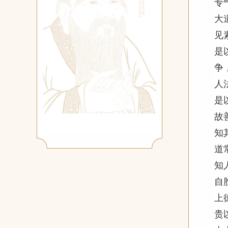
专
大
见
是
争
人
是
故
知
道
知
自
上
贵