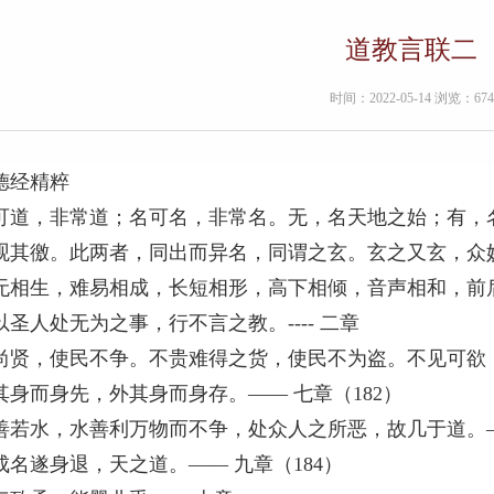
道教言联二
时间：2022-05-14 浏览：674
德经精粹
可道，非常道；名可名，非常名。无，名天地之始；有，
观其徼。此两者，同出而异名，同谓之玄。玄之又玄，众妙之门
无相生，难易相成，长短相形，高下相倾，音声相和，前后相
以圣人处无为之事，行不言之教。---- 二章
尚贤，使民不争。不贵难得之货，使民不为盗。不见可欲，
后其身而身先，外其身而身存。——
善若水，水善利万物而不争，处众人之所恶，故几于道。——
成名遂身退，天之道。—— 九章（184）