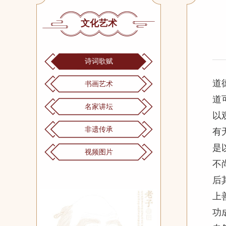
文化艺术
诗词歌赋
道
书画艺术
道
名家讲坛
以
非遗传承
有
是
视频图片
不
上
功