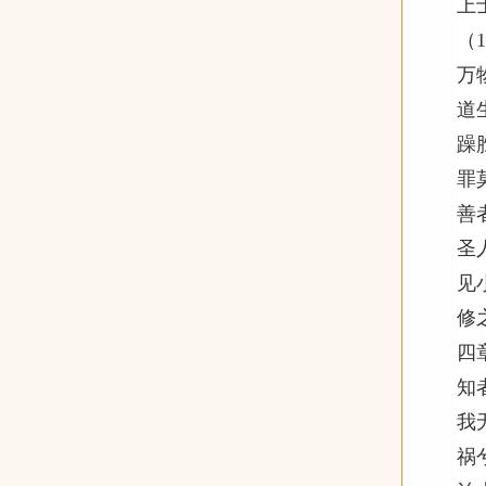
上
（1
万
道
躁
罪
善
圣
见
修
四
知
我
祸