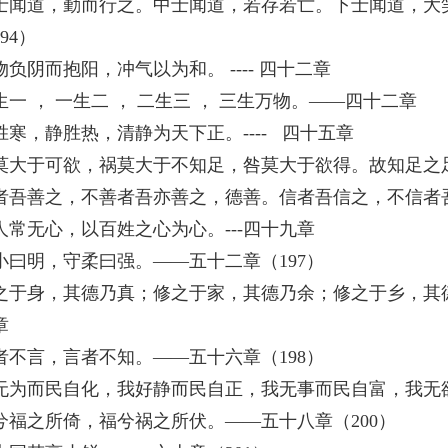
士闻道，勤而行之。中士闻道，若存若亡。下士闻道，大
94）
物负阴而抱阳，冲气以为和。 ---- 四十二章
生一 ， 一生二 ， 二生三 ， 三生万物。——四十二章
胜寒，静胜热，清静为天下正。---- 四十五章
莫大于可欲，祸莫大于不知足，咎莫大于欲得。故知足之足
者吾善之，不善者吾亦善之，德善。信者吾信之，不信者吾
人常无心，以百姓之心为心。---四十九章
小曰明，守柔曰强。——五十二章（197）
之于身，其德乃真；修之于家，其德乃余；修之于乡，其德
章
者不言，言者不知。——五十六章（198）
无为而民自化，我好静而民自正，我无事而民自富，我无欲
兮福之所倚，福兮祸之所伏。——五十八章（200）