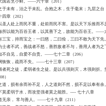
大国若烹小鲜。——六十章（201）
之于未有，治之于未乱。合抱之木，生于毫末；九层之台
十四章（202）
以圣人处上而民不重，处前而民不害。是以天下乐推而不厌。-
海所以能为百谷王者，以其善下之，故能为百谷王。——六
有三宝，持而宝之：一曰慈，二曰俭，三曰不敢为天下先。
为士者不武，善战者不怒，善胜敌者不与，善用人者为之下
知不自见，自爱不自贵。——七十二章（206）
网恢恢，疏而不失。——七十三章（207）
强者死之徒，柔弱者生之徒。是以兵强则灭，木强则折。坚
08）
之道，损有余而补不足，人之道则不然，损不足以奉有余。
下莫柔弱于水，而攻坚强者莫之能胜。---- 七十八章
道无亲， 常与善人。——七十九章（211）