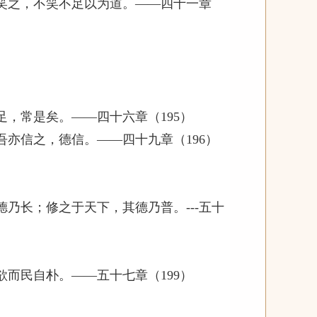
笑之，不笑不足以为道。——四十一章
，常是矣。——四十六章（195）
亦信之，德信。——四十九章（196）
乃长；修之于天下，其德乃普。---五十
而民自朴。——五十七章（199）