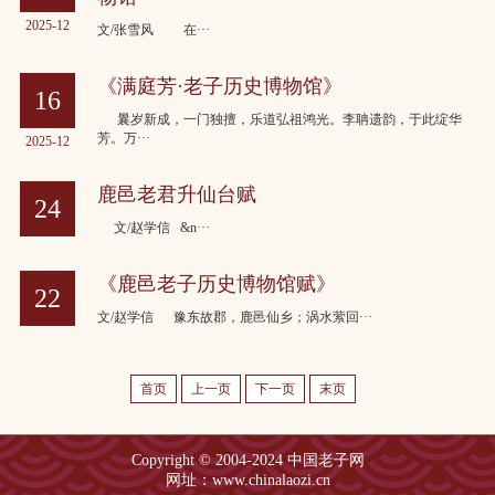
2025-12
文/张雪风 在···
《满庭芳·老子历史博物馆》
16
曩岁新成，一门独擅，乐道弘祖鸿光。李聃遗韵，于此绽华
芳。万···
2025-12
鹿邑老君升仙台赋
24
文/赵学信 &n···
2025-11
《鹿邑老子历史博物馆赋》
22
文/赵学信 豫东故郡，鹿邑仙乡；涡水萦回···
2025-11
首页
上一页
下一页
末页
Copyright © 2004-2024 中国老子网
网址：www.chinalaozi.cn