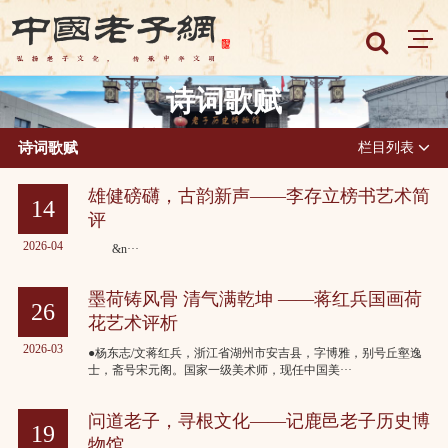
诗词歌赋
诗词歌赋
栏目列表
雄健磅礴，古韵新声——李存立榜书艺术简
14
评
2026-04
&n···
墨荷铸风骨 清气满乾坤 ——蒋红兵国画荷
26
花艺术评析
2026-03
●杨东志/文蒋红兵，浙江省湖州市安吉县，字博雅，别号丘壑逸
士，斋号宋元阁。国家一级美术师，现任中国美···
问道老子，寻根文化——记鹿邑老子历史博
19
物馆