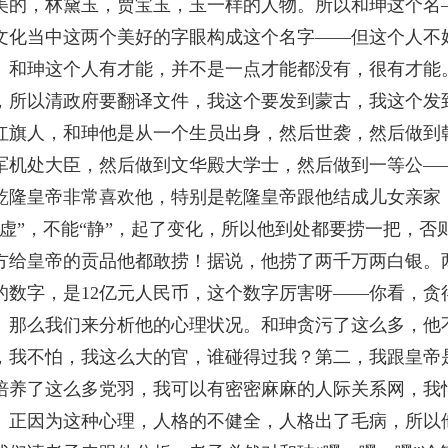
美的，林黛玉，贾宝玉，玉一样的人物。所以和珅这个名—
文化当中这两个美好的字眼构成这个名字——但这个人不
珅这个人有才能，并不是一点才能都没有，很有才能。
，所以清政府要翻译文件，我这个要发到蒙古，我这个发
红旗人，和珅他是从一个生员出身，然后世袭，然后做到
军机处大臣，然后做到文华殿大学士，然后做到一等公—
乾隆皇帝非常喜欢他，特别是乾隆皇帝跟他结成儿女亲家
“虚”，不能“静”，起了变化，所以他到处都要捞一把，
方给皇帝的贡品他都敢捞！据说，他捞了两千万两白银。
的数字，是12亿元人民币，这个数字厉害呀——你看，贪
么我们来分析他的心理状况。和珅贪污了这么多，他不
，我不怕，我这么大的官，谁碰得过我？第二，我跟皇帝
培养了这么多党羽，我可以有密密麻麻的人际关系网，我
因为这种心理，人格的不健全，人格出了毛病，所以他