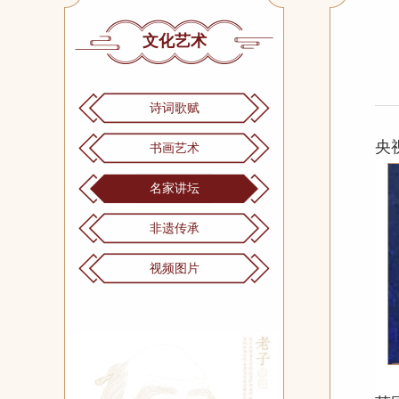
文化艺术
诗词歌赋
央视
书画艺术
名家讲坛
非遗传承
视频图片