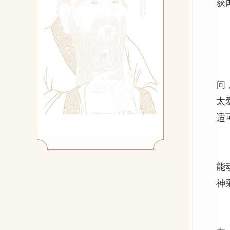
获
现
一
老
问
太
适
二
能
能
神
三
老