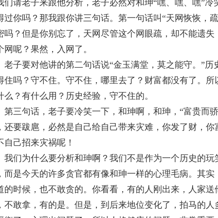
我们请老子来跟他分析，老子必然对和珅“嘿、嘿、嘿”冷
得过你吗？那我跟你讲三句话。第一句话叫“天网恢恢，疏
密吗？但是你别忘了，天网尽管这个网眼疏，却不能遗失
个网呢？果然，入网了。
子要对他讲的第二句话说“金玉满堂，莫之能守。”历
得住吗？守不住。守不住，哪里去了？财富都没有了。所
什么？有什么用？历史经验，守不住的。
三句话，老子要冷笑一下，和珅啊，和珅，“富贵而骄
，还要跋扈，必然是自己给自己带来灾难，你发了财，你
不自己招来灾祸呢！
们为什么要分析和珅啊？我们不是作为一个历史的玩笑
，而是今天的许多贪官都有像和珅一样的心理毛病。其实
道的时候，也不敢贪的。你看看，有的人刚出来，人家送
，不敢拿，有的是。但是，到后来地位变化了，拍马的人