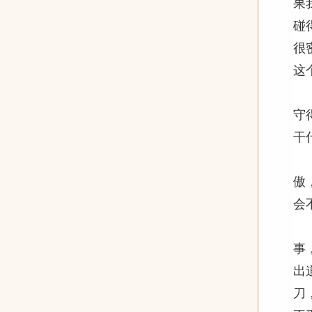
果
碰
很
这
老
守
干
第
傲
会
我
事
出
刀