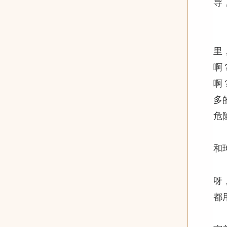
导
一
什
里
啊
啊
多
危
和
和
首
呀
都
再