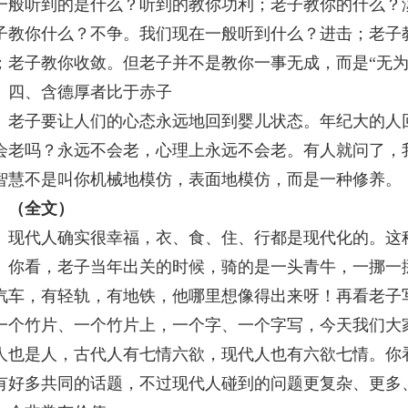
一般听到的是什么？听到的教你功利；老子教你的什么？
子教你什么？不争。我们现在一般听到什么？进击；老子
；老子教你收敛。但老子并不是教你一事无成，而是“无为
、含德厚者比于赤子
子要让人们的心态永远地回到婴儿状态。年纪大的人回
会老吗？永远不会老，心理上永远不会老。有人就问了，
智慧不是叫你机械地模仿，表面地模仿，而是一种修养。
（全文）
代人确实很幸福，衣、食、住、行都是现代化的。这种
。你看，老子当年出关的时候，骑的是一头青牛，一挪一
汽车，有轻轨，有地铁，他哪里想像得出来呀！再看老子
一个竹片、一个竹片上，一个字、一个字写，今天我们大
人也是人，古代人有七情六欲，现代人也有六欲七情。你
有好多共同的话题，不过现代人碰到的问题更复杂、更多