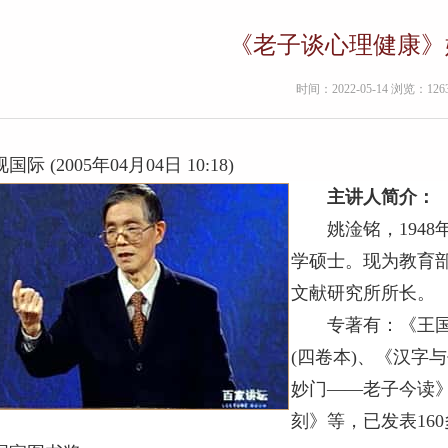
《老子谈心理健康》
时间：2022-05-14 浏览：126
国际 (2005年04月04日 10:18)
主讲人简介：
姚淦铭，1948
学硕士。现为教育部
文献研究所所长。
专著有：《王国维
(四卷本)、《汉字
妙门——老子今读
刻》等，已发表16