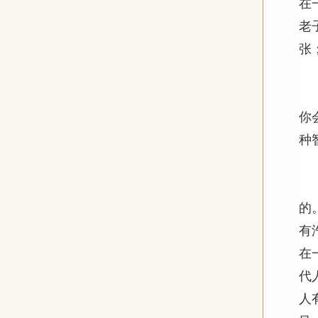
在
老
张
四
老
你
种
现
的
有
在
代
人