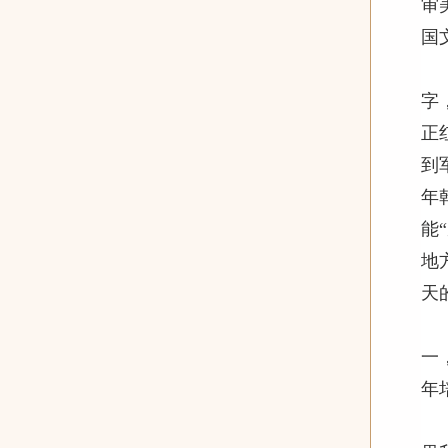
审
国
和
字
正
到
年
能
地
天
那
一
年
正