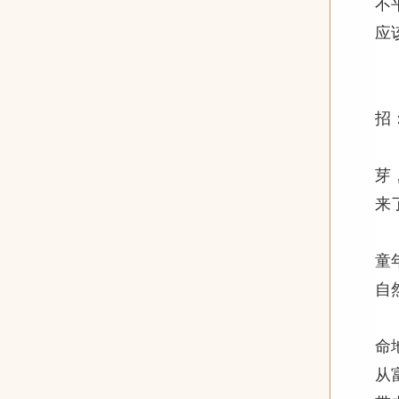
不
应
二
刚
招
大
芽
来
大
童
自
再
命
从