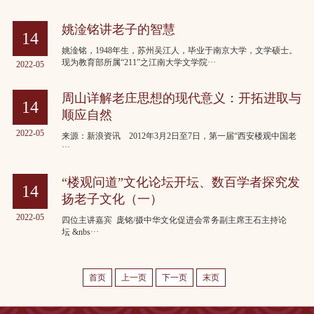
姚淦铭讲老子的智慧
14
姚淦铭，1948年生，苏州吴江人，毕业于南京大学，文学硕士。
现为教育部所属“211”之江南大学文学院···
2022-05
周山详解老庄思想的现代意义：开拓进取与
14
顺应自然
2022-05
来源：新浪资讯 2012年3月2日至7日，第一届“西安楼观中国老
···
“楼观问道”文化论坛开坛、数百学者探究发
14
扬老子文化（一）
2022-05
四位主讲嘉宾 庞铭/摄中华文化促进会常务副主席王石主持论
坛 &nbs···
首页
上一页
下一页
末页