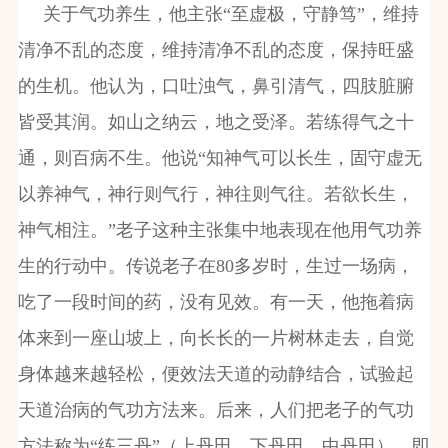
关于气功养生，他主张“至虚极，守静笃”，维持
清净不乱的态度，维持清净不乱的态度，保持旺盛
的生机。他认为，口吐浊气，鼻引清气，四肢脏腑
皆受其润。如山之纳云，地之受泽。若练得气之十
通，则百病不生。他说“知神气可以长生，固守虚无
以养神气，神行则气行，神往则气往。若欲长生，
神气相注。”老子这种主张集中地表现在他用气功养
生的行动中。传说老子在80多岁时，生过一场病，
吃了一段时间的药，没有见效。有一天，他拖着病
体来到一座山坡上，向长长的一片树林走去，自觉
身体越来越轻松，便效法天道的动静结合，试验起
天道治病的气功方法来。后来，人们把老子的气功
方法称为“练三丹”（上丹田、下丹田、中丹田），即