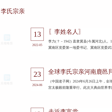
李氏宗亲
〖李姓名人〗
13
李力(？－1942) 直隶冀县(今属河北)
2022-05
冀南区党委第一地委书记、冀南区党委武装部
全球李氏宗亲河南鹿邑
23
（中国老子网）2024年6月26日上午
2024-06
宫太极殿前隆重举行。此次大典由世界李氏
走近李富党