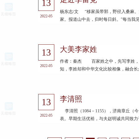
13
杨东志/文 “移家虽带郭，野径入桑麻
2022-05
家。报道山中去，归时每日斜。”每当我见·
大美李家姓
13
作者：秦杰 百家姓之中，先写李姓，
2022-05
知，李姓却和中华文化比较相像，融合长久
李清照
13
李清照（1084－1155），济南章丘
2022-05
表。早期生活优裕，与夫赵明诚共同致力于