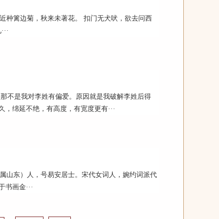
。近种篱边菊，秋来未著花。 扣门无犬吠，欲去问西
··
那不是我对李姓有偏爱。原因就是我破解李姓后得
，绵延不绝，有高度，有宽度更有···
（今属山东）人，号易安居士。宋代女词人，婉约词派代
书画金···