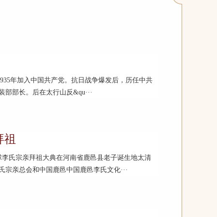
人。1935年加入中国共产党。抗日战争爆发后，历任中共
部长。后在太行山反&qu···
拜祖
，全球李氏宗亲拜祖大典在河南省鹿邑县老子诞生地太清
宗亲总会和中国鹿邑中国鹿邑李氏文化···