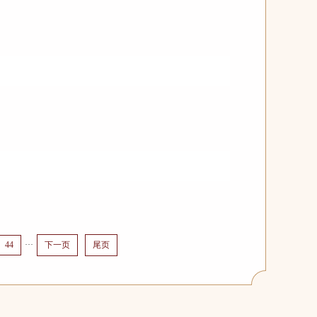
44
···
下一页
尾页