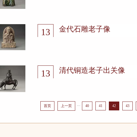
2021-11
金代石雕老子像
13
2021-11
清代铜造老子出关像
13
2021-11
首页
上一页
···
40
41
42
43