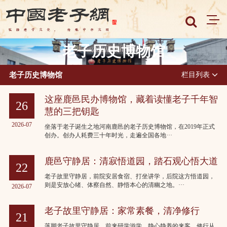
老子历史博物馆
老子历史博物馆
栏目列表
这座鹿邑民办博物馆，藏着读懂老子千年智
26
慧的三把钥匙
2026-07
坐落于老子诞生之地河南鹿邑的老子历史博物馆，在2019年正式
创办。创办人耗费三十年时光，走遍全国各地···
鹿邑守静居：清寂悟道园，踏石观心悟大道
22
老子故里守静居，前院安居食宿、打坐讲学，后院这方悟道园，
则是安放心绪、体察自然、静悟本心的清幽之地。···
2026-07
老子故里守静居：家常素餐，清净修行
21
落脚老子故里守静居，前来研学游学、静心静养的来客，修行从