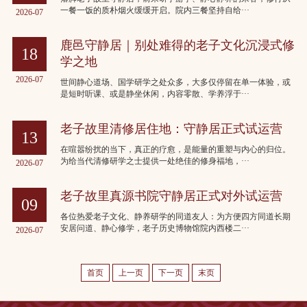
一餐一饭的质朴烟火缓缓开启。院内三餐坚持自给···
2026-07
鹿邑守静居｜别处难得的老子文化沉浸式修
18
学之地
2026-07
世间静心道场、国学研学之处众多，大多仅停留在单一体验，或
是短时听课、或是静坐休闲，内容零散、学养浮于···
老子故里清修居住地：守静居正式试运营
13
在喧嚣纷扰的当下，真正的疗愈，是能量的重塑与内心的归位。
为给当代清修研学之士提供一处绝佳的修身福地，···
2026-07
老子故里真源书院守静居正式对外试运营
09
各位热爱老子文化、静养研学的同道友人：为方便四方同道长期
安居问道、静心修学，老子历史博物馆院内西楼二···
2026-07
首页
上一页
下一页
末页