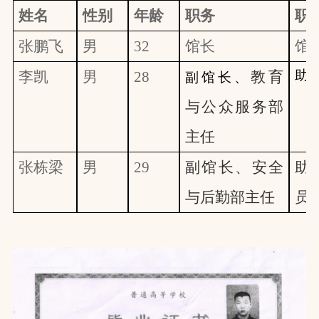
姓名
性别
年龄
职务
职
张鹏飞
男
32
馆长
馆
助
李凯
男
28
教育
副馆长、
与公众服务部
主任
张栋梁
男
29
副馆长、
安全
助
与后勤部主任
员