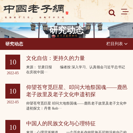
研究动态
研究动态
栏目列表
文化自信：更持久的力量
10
来源： 甘肃日报 编者按 深入学习、认真领会习近平总书记
在庆祝中国···
2022-05
仰望苍穹觅巨星、叩问大地祭国魂——鹿邑
10
老子故里及老子文化申遗初探
2022-05
仰望苍穹觅巨星 叩问大地祭国魂——鹿邑老子故里及老子文化申
遗初探文︱丹青 &nb···
中国人的民族文化与心理特征
10
来源：心理流派频道 一个历史长存的民族不可能没有自己的