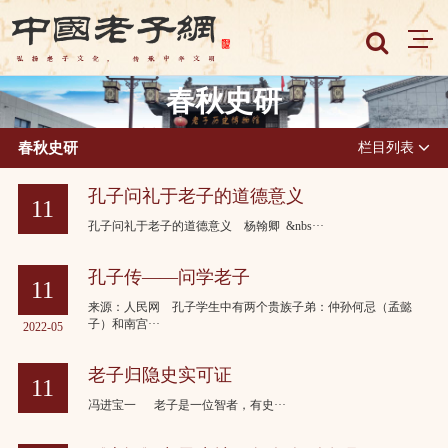
春秋史研
春秋史研
栏目列表
孔子问礼于老子的道德意义
11
孔子问礼于老子的道德意义 杨翰卿 &nbs···
2022-05
孔子传——问学老子
11
来源：人民网 孔子学生中有两个贵族子弟：仲孙何忌（孟懿
子）和南宫···
2022-05
老子归隐史实可证
11
冯进宝一 老子是一位智者，有史···
2022-05