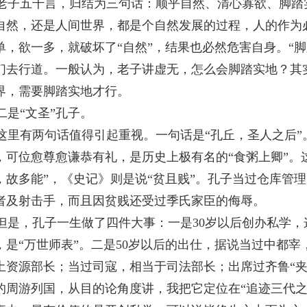
老子五千言，归结为三句话：顺乎自然、清心寡欲、脚踏
自然，还是人间世界，都是个自然发展的过程，人的作为必
单，欲一多，就破坏了“自然”，结果也必然危害自身。“脚
们去行道。一般认为，老子讲虚无，怎么会脚踏实地？其
界，需要脚踏实地才行。
二是“文圣”孔子。
这里有两句话值得引起重视。一句话是“孔丘，圣人之后
，可位愈尊愈谦恭有礼，是历史上极有名的“食粥上卿”。
，故多能”，《史记》则是说“贫且贱”。孔子当过仓库管
者及射击手，而且因贫贱还受过季氏家臣的侮辱。
但是，孔子一生做了四件大事：一是
30
岁以后创办私学，
，是“万世师表”。二是
50
岁以后的出仕，据说当过中都宰
土资源部长；当过司寇，相当于司法部长；出席过齐鲁“夹
的周游列国，从目的论角度讲，我把它定位在“追迹三代之