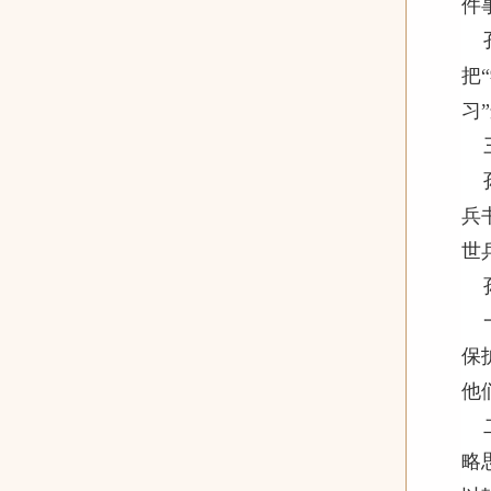
件
把
习
兵
世
保
他
略