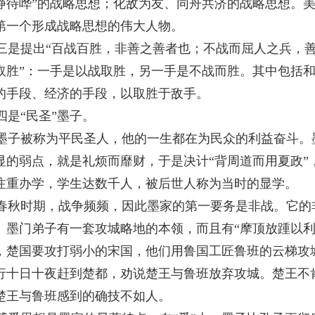
静待哗”的战略思想；化敌为友、同舟共济的战略思想。
第一个形成战略思想的伟大人物。
三是提出“百战百胜，非善之善者也；不战而屈人之兵，善
取胜”：一手是以战取胜，另一手是不战而胜。其中包括
的手段、经济的手段，以取胜于敌手。
四是“民圣”墨子。
墨子被称为平民圣人，他的一生都在为民众的利益奋斗。
显的弱点，就是礼烦而靡财，于是决计“背周道而用夏政”
注重办学，学生达数千人，被后世人称为当时的显学。
春秋时期，战争频频，因此墨家的第一要务是非战。它的
。墨门弟子有一套攻城略地的本领，而且有“摩顶放踵以利
，楚国要攻打弱小的宋国，他们用鲁国工匠鲁班的云梯攻
行十日十夜赶到楚都，劝说楚王与鲁班放弃攻城。楚王不
楚王与鲁班感到的确技不如人。