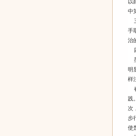
以
中
手
治
明
样
践
次
步
使