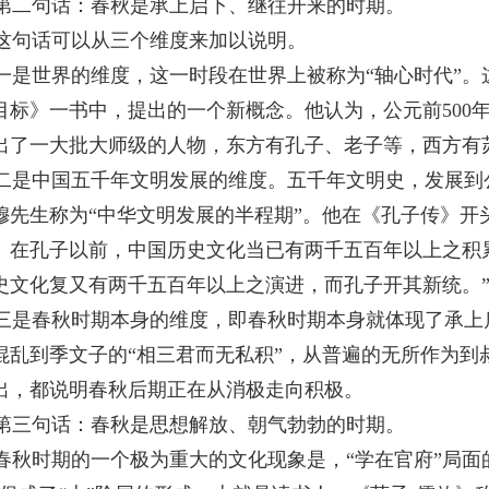
第二句话：春秋是承上启下、继往开来的时期。
这句话可以从三个维度来加以说明。
一是世界的维度，这一时段在世界上被称为“轴心时代”
目标》一书中，提出的一个新概念。他认为，公元前
500
出了一大批大师级的人物，东方有孔子、老子等，西方有
二是中国五千年文明发展的维度。五千年文明史，发展到
穆先生称为“中华文明发展的半程期”。他在《孔子传》开
。在孔子以前，中国历史文化当已有两千五百年以上之积
史文化复又有两千五百年以上之演进，而孔子开其新统。
三是春秋时期本身的维度，即春秋时期本身就体现了承上
混乱到季文子的“相三君而无私积”，从普遍的无所作为到
出，都说明春秋后期正在从消极走向积极。
第三句话：春秋是思想解放、朝气勃勃的时期。
春秋时期的一个极为重大的文化现象是，“学在官府”局面