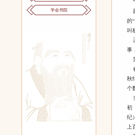
学会书院
的
叫
事
秋
个
初
纪
上