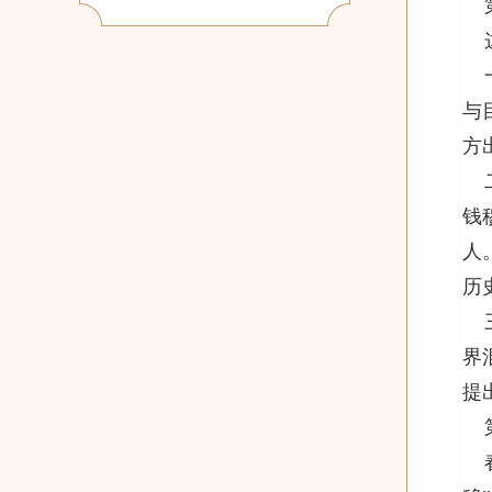
与
方
钱
人
历
界
提