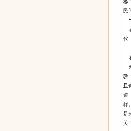
移
民
代
教
且
道
样
是
关