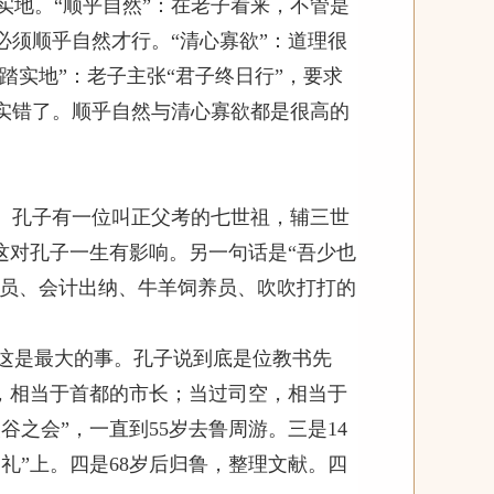
实地。“顺乎自然”：在老子看来，不管是
须顺乎自然才行。“清心寡欲”：道理很
踏实地”：老子主张“君子终日行”，要求
实错了。顺乎自然与清心寡欲都是很高的
”。孔子有一位叫正父考的七世祖，辅三世
这对孔子一生有影响。另一句话是“吾少也
理员、会计出纳、牛羊饲养员、吹吹打打的
这是最大的事。孔子说到底是位教书先
，相当于首都的市长；当过司空，相当于
谷之会”，一直到
55
岁去鲁周游。三是
14
礼”上。四是
68
岁后归鲁，整理文献。四