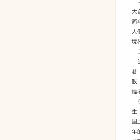
大
简
人
境
君
贱
儒
生
国
年