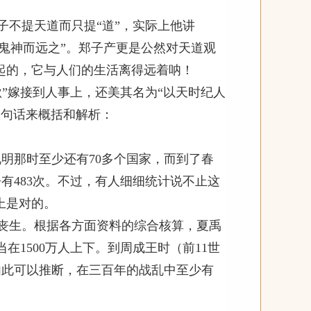
子不提天道而只提“道”，实际上他讲
敬鬼神而远之”。郑子产更是公然对天道观
起的，它与人们的生活离得远着呐！
”嫁接到人事上，还美其名为“以天时纪人
三句话来概括和解析：
说明那时至少还有
70
多个国家，而到了春
争有
483
次。不过，有人细细统计说不止这
上是对的。
丧生。根据各方面资料的综合核算，夏禹
当在
1500
万人上下。到周成王时（前
11
世
由此可以推断，在三百年的战乱中至少有