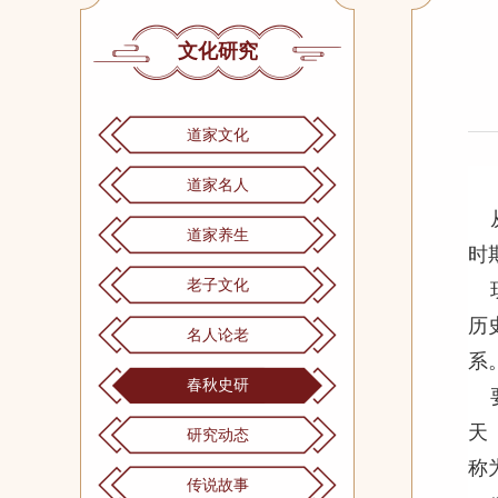
文化研究
道家文化
道家名人
道家养生
时
老子文化
历
名人论老
系
春秋史研
天
研究动态
称
传说故事