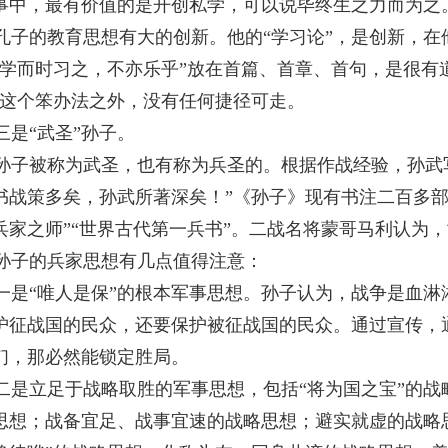
事中，最有价值的是开创私学，可以说毕终生之力而为之
孔子的教育思想有大的创新。他的“学习论”，是创新，
“学而时习之，不亦乐乎”放在首篇、首章、首句，是很有
”这个笨办法之外，没有任何捷径可走。
三是“武圣”孙子。
孙子被称为武圣，也有称为兵圣的。根据作战经验，孙武
书战策多矣，孙武所著深矣！”《孙子》现有书注二百多部
兵家之师”“世界古代第一兵书”。二战名将蒙哥马利认为
孙子的兵家思想有几点值得注意：
一是“唯人是保”的根本军事思想。孙子认为，战争是血
护征战国的民众，还要保护被征战国的民众。通过宣传，
们，那必然能锁定胜局。
二是立足于战略取胜的军事思想，包括“将为国之宝”的
思想；战备宜足、战事宜速的战略思想；避实就虚的战略