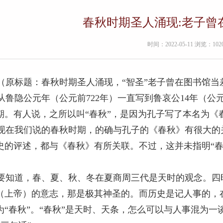
春秋时期圣人涌现:老子曾
时间：2022-05-11 浏览：102
（原标题：春秋时期圣人涌现，“智圣”老子曾在图书馆当
从鲁隐公元年（公元前
722
年）一直写到鲁哀公
14
年（公
期。有人说，之所以叫“春秋”，是因为孔子写了本名为《
现在我们说的春秋时期，的确与孔子的《春秋》有很大的
史的评述，都与《春秋》有所关联。不过，这并未指明“春
。
要知道，春、夏、秋、冬在夏商周三代是天时的观念。四
（上帝）的意志，那是极其神圣的。而历史是记人事的，在三
为“春秋”。“春秋”是天时、天条，怎么可以与人事混为一