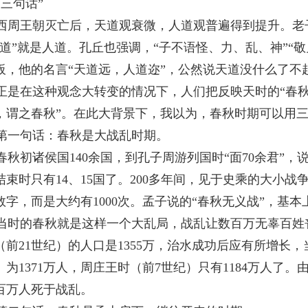
“三句话”
西周王朝灭亡后，天道观衰微，人道观普遍得到提升。老
“道”就是人道。孔丘也强调，“子不语怪、力、乱、神”“
板，他的名言“天道远，人道迩”，公然说天道没什么了不
正是在这种观念大转变的情况下，人们把反映天时的“春秋
，谓之春秋”。在此大背景下，我以为，春秋时期可以用
第一句话：春秋是大战乱时期。
春秋初诸侯国
140
余国，到孔子周游列国时“面
70
余君”，
结束时只有
14
、
15
国了。
200
多年间，见于史乘的大小战
数字，而是大约有
1000
次。孟子说的“春秋无义战”，基本
当时的春秋就是这样一个大乱局，战乱让数百万无辜百姓
（前
21
世纪）的人口是
1355
万，治水成功后应有所增长，
）为
1371
万人，周庄王时（前
7
世纪）只有
1184
万人了。
百万人死于战乱。