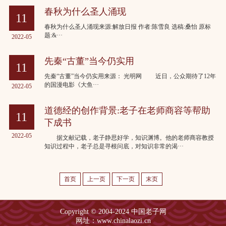
春秋为什么圣人涌现
11
春秋为什么圣人涌现来源:解放日报 作者:陈雪良 选稿:桑怡 原标
题:&···
2022-05
先秦“古董”当今仍实用
11
先秦“古董”当今仍实用来源： 光明网 近日，公众期待了12年
的国漫电影《大鱼···
2022-05
道德经的创作背景:老子在老师商容等帮助
11
下成书
2022-05
据文献记载，老子静思好学，知识渊博。他的老师商容教授
知识过程中，老子总是寻根问底，对知识非常的渴···
首页
上一页
下一页
末页
Copyright © 2004-2024 中国老子网
网址：www.chinalaozi.cn