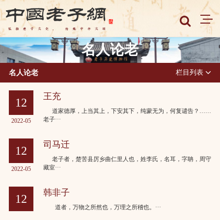
名人论老
名人论老
栏目列表
王充
12
道家德厚，上当其上，下安其下，纯蒙无为，何复谴告？……
老子···
2022-05
司马迁
12
老子者，楚苦县厉乡曲仁里人也，姓李氏，名耳，字聃，周守
藏室···
2022-05
韩非子
12
道者，万物之所然也，万理之所稽也。···
2022-05