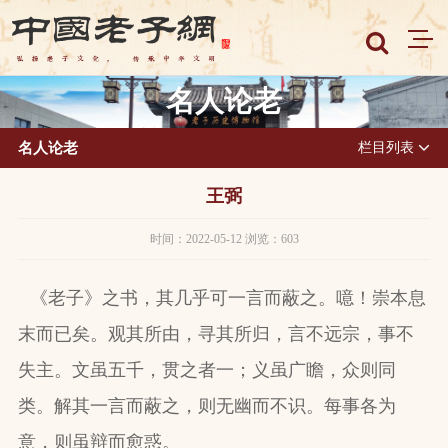
名人论老
名人论老
栏目列表
王弼
时间：2022-05-12 浏览：603
《老子》之书，其几乎可一言而蔽之。噫！崇本息
末而已矣。观其所由，寻其所归，言不远宗，事不
失主。文虽五千，贯之者一；义虽广瞻，众则同
类。解其一言而蔽之，则无幽而不识。每事各为
意，则虽辩而愈惑。