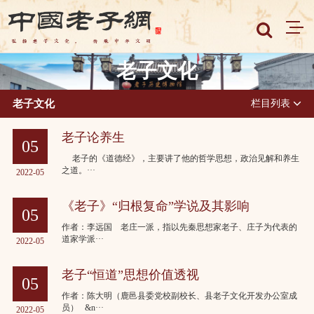
老子文化
老子文化
栏目列表
老子论养生
05
老子的《道德经》，主要讲了他的哲学思想，政治见解和养生
之道。···
2022-05
《老子》“归根复命”学说及其影响
05
作者：李远国 老庄一派，指以先秦思想家老子、庄子为代表的
道家学派···
2022-05
老子“恒道”思想价值透视
05
作者：陈大明（鹿邑县委党校副校长、县老子文化开发办公室成
员） &n···
2022-05