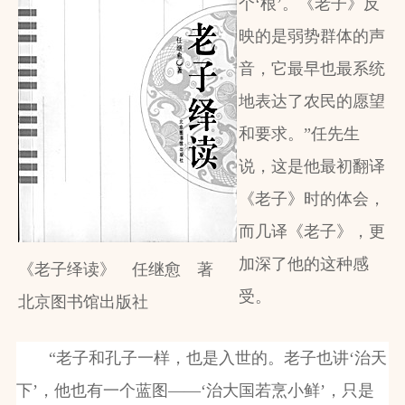
个‘根’。《老子》反
映的是弱势群体的声
音，它最早也最系统
地表达了农民的愿望
和要求。”任先生
说，这是他最初翻译
《老子》时的体会，
而几译《老子》，更
加深了他的这种感
《老子绎读》 任继愈 著
受。
北京图书馆出版社
“老子和孔子一样，也是入世的。老子也讲‘治天
下’，他也有一个蓝图——‘治大国若烹小鲜’，只是