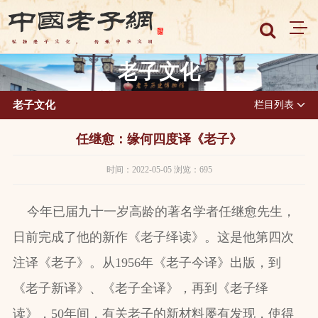
老子文化
老子文化
栏目列表
任继愈：缘何四度译《老子》
时间：2022-05-05 浏览：695
今年已届九十一岁高龄的著名学者任继愈先生，
日前完成了他的新作《老子绎读》。这是他第四次
注译《老子》。从1956年《老子今译》出版，到
《老子新译》、《老子全译》，再到《老子绎
读》，50年间，有关老子的新材料屡有发现，使得