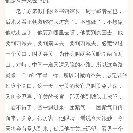
他是有来龙去脉的。
老子原来做国家图书馆馆长，周守藏者室也，
后来又看王朝衰败得太厉害了。不想做了，不想做
他就出走了，他要到哪里去呀，他要到秦国去，他
要到西域去，要到秦国去，要到西域去。必定经过
一个关口，叫函谷关，为什么叫函谷关呢？两面两
山，对峙，中间一道又深又险的小路。所以这条路
就像一个“函”字里一样，所以叫做函谷关，必定要经
过这个关口。这一天，守关的长官是叫关令尹喜，
又叫令尹喜，守关的长官，那天他到城头上暸望，
一看不得了，空中飘过来一团紫气，一团紫气冉冉
而来。关令尹很厉害，他眼睛一看说今天很妙，今
天将会有圣人到来，然后他在关上远望，看见一个