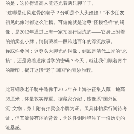
的是，这位得道高人竟还光着两只脚丫子。
“这哪是仙风道骨的老子？分明是个大头娃娃！”不少朋友
初见此像时都这么吐槽。可偏偏就是这尊“怪模怪样”的铜
像，是2012年通过上海一家拍卖行回流的——它身上附着
的拍卖会小牌，悄悄藏着一段跨越百年的漂流故事。
你或许要问：这尊头大脚光的铜像，到底是清代工匠的“恶
搞”，还是藏着道家哲学的密码？今天，就让我们顺着青牛
的蹄印，揭开这段“老子回国”的奇妙旅程。
此尊铜质老子骑牛造像于2012年在上海被征集入藏，通高
35厘米，体量敦实厚重。据藏家介绍，该像系“国外回
流”文物，身上附有拍卖会小牌为证。虽具体拍卖行尚待考
证，但其流传有序的背景，为这件铜雕增添了一份历史的
沧桑感。