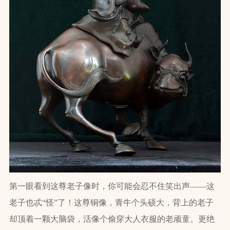
第一眼看到这尊老子像时，你可能会忍不住笑出声——这
老子也忒“怪”了！这尊铜像，青牛个头硕大，背上的老子
却顶着一颗大脑袋，活像个偷穿大人衣服的老顽童。更绝