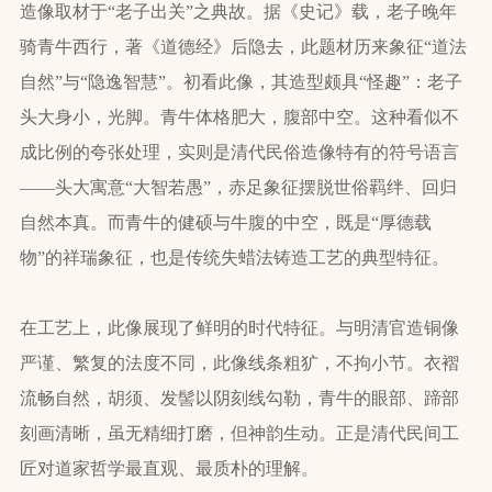
造像取材于“老子出关”之典故。据《史记》载，老子晚年
骑青牛西行，著《道德经》后隐去，此题材历来象征“道法
自然”与“隐逸智慧”。初看此像，其造型颇具“怪趣”：老子
头大身小，光脚。青牛体格肥大，腹部中空。这种看似不
成比例的夸张处理，实则是清代民俗造像特有的符号语言
——头大寓意“大智若愚”，赤足象征摆脱世俗羁绊、回归
自然本真。而青牛的健硕与牛腹的中空，既是“厚德载
物”的祥瑞象征，也是传统失蜡法铸造工艺的典型特征。
在工艺上，此像展现了鲜明的时代特征。与明清官造铜像
严谨、繁复的法度不同，此像线条粗犷，不拘小节。衣褶
流畅自然，胡须、发髻以阴刻线勾勒，青牛的眼部、蹄部
刻画清晰，虽无精细打磨，但神韵生动。正是清代民间工
匠对道家哲学最直观、最质朴的理解。