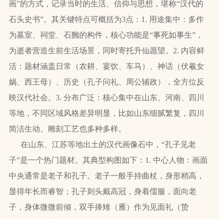
画”的方式，记录当时的生活、信仰与思想，堪称“汉代的
石头史书”。其关键特点可概括为3点：1. 用途集中：多作
为墓室、祠堂、石阙的构件，核心功能是“事死如事生”，
为逝者营造生前生活场景，同时寄托升仙愿望。2. 内容鲜
活：题材涵盖日常（农耕、宴饮、车马）、神话（伏羲女
娲、西王母）、历史（孔子问礼、周公辅政），全方位反
映汉代社会。3. 分布广泛：核心集中在山东、河南、四川
等地，不同区域风格差异明显，比如山东细腻繁复，四川
简洁生动。雕刻工艺也多种多样。
在山东、江苏等地出土的汉代画像石中，“孔子见老
子”是一个热门题材。其典型构图如下：1. 中心人物：画面
中央通常是老子和孔子。老子一般手持曲杖，身形稍高，
显得年长而睿智；孔子则头戴高冠，身着儒服，面向老
子，身体微微前倾，双手捧雉（雁）作为见面礼（贽