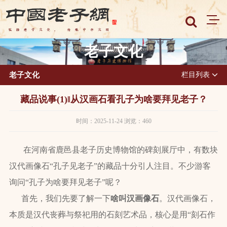
老子文化
老子文化
栏目列表
藏品说事(1)‖从汉画石看孔子为啥要拜见老子？
时间：2025-11-24 浏览：460
在河南省鹿邑县老子历史博物馆的碑刻展厅中，有数块
汉代画像石“孔子见老子”的藏品十分引人注目。不少游客
询问
“孔子为啥要拜见老子”呢？
首先，我们先要了解一下
啥叫汉画像石
。汉代画像石，
本质是汉代丧葬与祭祀用的石刻艺术品，核心是用“刻石作