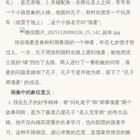
礼），姿态恭敬。2. 关键配角：在两位圣人之间，常常有
一个小孩形象的人物，他面向孔子，有时在摆弄一个玩具
车（或置于地上），这个小孩名字叫“项橐”。
传说项橐是春秋时期鲁国的一个神童，年仅七岁便才智
过人。一次，孔子周游列国时在路上遇到项橐，被他用泥
土筑的“城”挡住了去路。两人进行了一番机敏的问答，项
橐的问题竟难倒了孔子。孔子于是拜他为师，留下了 “孔子
师项橐” 的佳话。
画像中的象征意义
：
1. 强化孔子的好学精神：将“问礼老子”和“师事项橐”两个
故事同框，是为了极度凸显孔子 “圣人无常师” 的伟大品
格。他不仅向德高望重的长者学习，也向聪慧的孩童学
习。这种不择细流、虚心求教的态度，是儒家所推崇的极