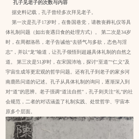
孔子见老子的次数与内容
据史料记载，孔子曾经多次拜见老子。
第一次是孔子17岁时，在鲁国巷党，请教丧葬礼仪等具
体礼制问题（如出丧遇日食的处理方式）。 第二次是34岁
时，在周都洛邑，老子告诫他“去骄气与多欲，态色与淫
志”，并以“龙”喻道，让孔子领悟到超越具体礼制的自然之
道。 第三次是51岁时，在宋国沛地，探讨“至道”“仁义”及
宇宙生成等更宏观的哲学问题。还有孔子到老子的家乡河
南鹿邑问道的记述。孔子从具体礼制的询问，逐渐深入到
对“道”的思辨。老子强调“道法自然”，孔子则关注“礼”的社
会规范，二者的对话涵盖了礼制实践、处世哲学、宇宙本
原多个层面。