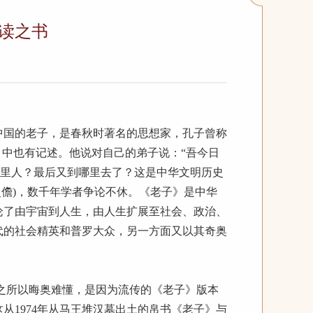
读之书
中国的老子，是春秋时著名的思想家，孔子曾称
》中也有记述。他说对自己的弟子说：“吾今日
哪里人？最后又到哪里去了？这是中华文明历史
史儋)，数千年学者争论不休。《老子》是中华
论了由宇宙到人生，由人生扩展至社会、政治、
代的社会精英和普罗大众，另一方面又以其奇奥
之所以晦奥难懂，是因为流传的《老子》版本
从1974年从马王堆汉墓出土的帛书《老子》与