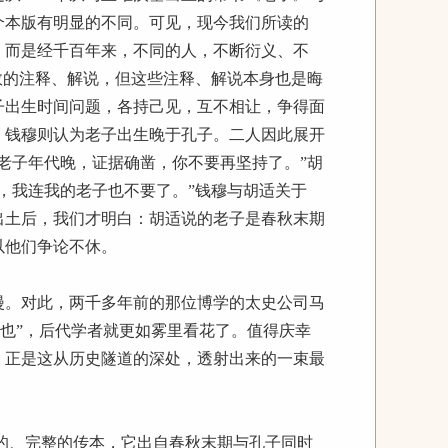
二个本版有明显的不同。可见，现今我们所读的
，而是经千百年来，不同的人，不断衍义、不
数的注释、解说，但这些注释、解说本身也是晦
子出生时间问题，各持己见，互不相让，争得面
；钱穆则认为老子出生晚于孔子。二人因此展开
老子年代晚，证据确凿，你不要再坚持了。”胡
，我连我的老子也不要了。”钱穆与胡适关于
》出土后，我们才明白：胡适说的老子是春秋末期
以他们争论不休。
。对此，两千多年前的那位博学的太史公司马
子也”，后代学者就更如雾里看花了。值得庆幸
世。正是这从历史隧道的深处，透射出来的一束最
的、完整的传本，它出自春秋末期与孔子同时