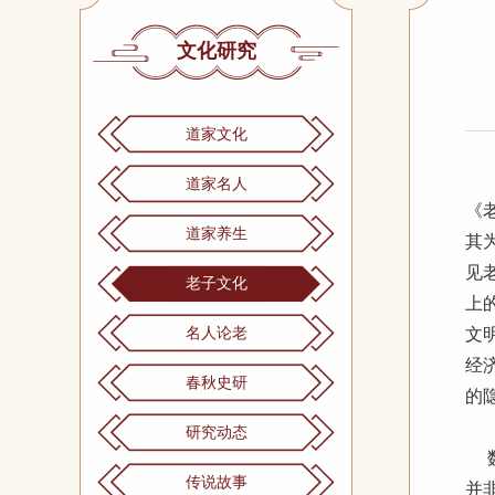
文化研究
道家文化
道家名人
《
道家养生
其
见
老子文化
上
名人论老
文
经
春秋史研
的
研究动态
数
传说故事
并