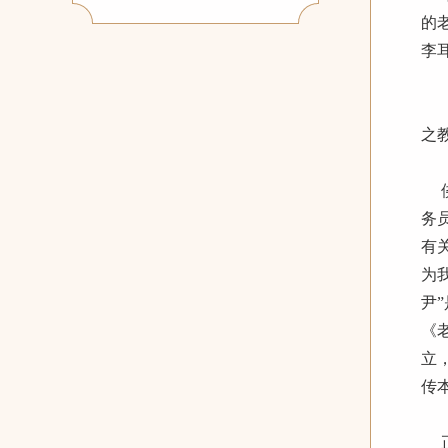
的
李
老
之
侥
务
有
为
尹
《
立
传
正