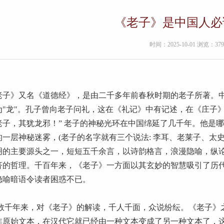
《老子》是中国人必
时间：2025-10-01 浏览：379
老子》又名《道德经》，是由二千多年前春秋时期的老子所著。
为"龙"。孔子曾向老子问礼，这在《礼记》中有记述，在《庄子
老子，其犹龙邪！” 老子的神秘光环在中国绵延了几千年。他是
的一层神秘迷雾，(老子的名字就有三个说法: 李耳、老莱子、太
明的主要源头之一，短短五千余言，以诗韵格言，浪漫隐喻，纵
济的哲理。千百年来，《老子》一方面以其玄妙的智慧吸引了历
隐喻暗语令读者困惑不已。
千年来，对《老子》的解读，千人千面，众说纷纭。《老子》
非原始文本，在汉代它就已经由一种文本变成了另一种文本了，这