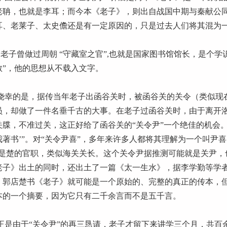
老聃，也就是李耳；而今本《老子》，则出自战国中期与秦献公同
耳、老莱子、太史儋还是有一定原因的，只是过去人们将其混为
子曾做过周朝 “守藏室之官”,也就是国家图书馆馆长，是个学
教”，他的思想从不载入文字。
幸的是，据传当年老子出函谷关时，被函谷关的关令（类似现
员，却做了一件名垂千古的大事。在老子过函谷关时，由于离开
关牒，不准过关，这正好给了函谷关的“关令尹”一个绝佳的机会。
我著书’”。对“关令尹喜”，多年来许多人都将其理解为一个叫尹喜
”是楚的官职，类似海关关长。这个关令尹据推测可能就是关尹，也
老子》出土的同时，还出土了一篇《太一生水》，据李学勤等学
，郭店楚书《老子》就可能是一个原始的、完整的真正的传本，
本的一个摘要，因为它只有二千余言而不是五千言。
是由于“关令尹”的再三恳请，老子才留下来讲学三个月，共百