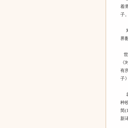
着
子
对
界
世
《
有
子
老
种
简
新