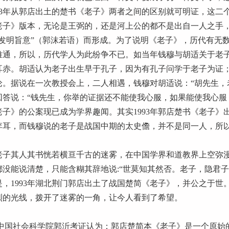
993年从郭店出土的楚书《老子》两者之间的区别就可明证，这
老子》版本，无论是王弼的，还是河上公的都不是出自一人之手
“发明旨意”（郭沫若语）而形成。为了说明《老子》，历代有无
难通，所以，历代学人为此纷争不已。如当年钱穆与胡适关于老
耳赤。胡适认为老子出生早于孔子，因为有孔子问学于老子为证
论。据说在一次教授会上，二人相遇，钱穆对胡适说：“胡先生，
回答说：“钱先生，你举的证据还不能使我心服，如果能使我心服
老子》的公案现已成为学界趣闻。其实1993年郭店楚书《老子
李耳，而钱穆说的老子是战国中期的太史儋，并不是同一人，所
子其人其书恍若横亘千古的迷雾，在中国学界和道教界上空弥漫
都没能说清楚，只能含糊其辞地说:“世莫知其然否。老子，隐君
是，1993年湖北荆门郭店出土了战国楚简《老子》，并公之于
烈的光线，拨开了迷雾的一角，让今人看到了希望。
国社会科学院郭沂考证认为：郭店楚简本《老子》是一个原始