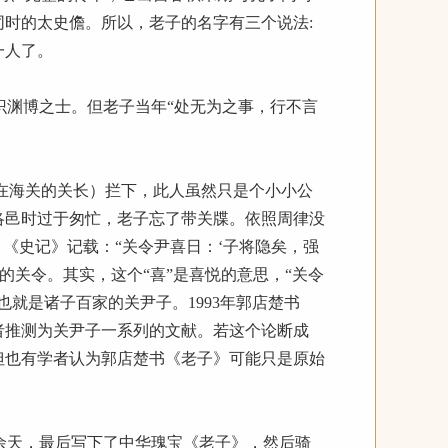
时的太史儋。所以，老子的名字有三个说法:
一人了。
识渊博之士。但老子当年“处无为之事，行不言
在海关的关长）拦下，此人虽然只是个小小公
洛邑时过于匆忙，老子忘了带关牒。依照周律没
《史记》记载：“关令尹喜日：‘子将隐矣，强
的关令。其实，这个“喜”是喜悦的意思，“关令
就是诸子百家的关尹子。1993年郭店楚书
者推测为关尹子一系列的文献。若这个论断成
但也有学者认为郭店楚书《老子》可能只是原始
余天，最后写下了中华瑰宝《老子》，然后骑