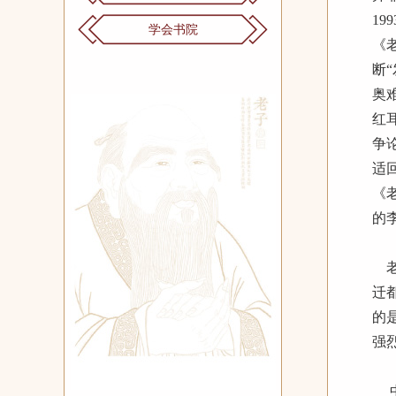
1
学会书院
《
断
奥
红
争
适
《
的
老
迁
的
强
中