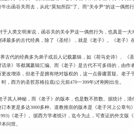
青牛出函谷关而去，从此“莫知所踪”了。而“关令尹”的这一偶然
。
于人类文明来说，函谷关的关令尹这一偶然行为，也真是一大
翻译最多的古代经典，除了《圣经》，就是《老子》。《老子》
界古代的经典多为弟子或后人记载纂辑，如《荷马史诗》、《圣
对话录》等都属纂辑汇编。而《老子》是古代不可多得的，由作
所更改增添，但老子是拥有绝对版权的，这一点毋庸置疑。老子于公
》时，西方的圣哲苏格拉底(公元前470一399年)才刚刚出生。
子其人神秘，而《老子》的版本，也是数不胜数。据统计，清代
校订本更是多达3000多种。道教推崇的版本是《老子河上公章句》
(1993)《老子》。据西方学者统计，迄今为止，可查证的外文
译本问世。