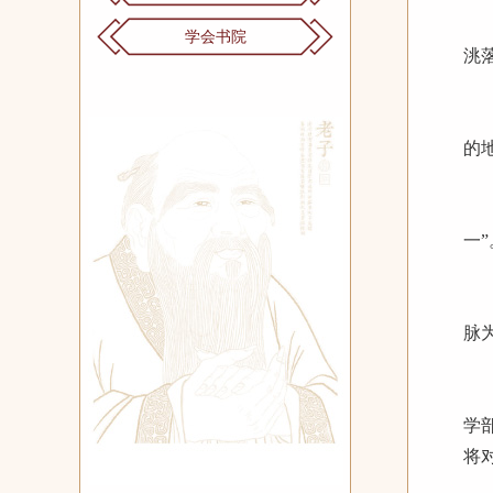
张
学会书院
洮
延
的
老
一
两
脉
两
学
将