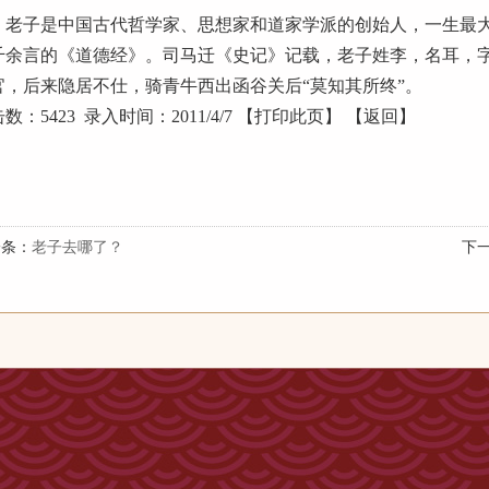
子是中国古代哲学家、思想家和道家学派的创始人，一生最大
千余言的《道德经》。司马迁《史记》记载，老子姓李，名耳，
官，后来隐居不仕，骑青牛西出函谷关后“莫知其所终”。
数：5423 录入时间：2011/4/7 【打印此页】 【返回】
一条：
老子去哪了？
下