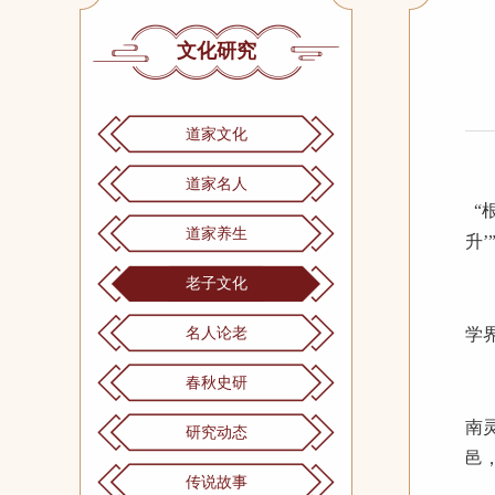
文化研究
道家文化
道家名人
“
道家养生
升’
老子文化
近
名人论老
学
春秋史研
张
南
研究动态
邑
传说故事