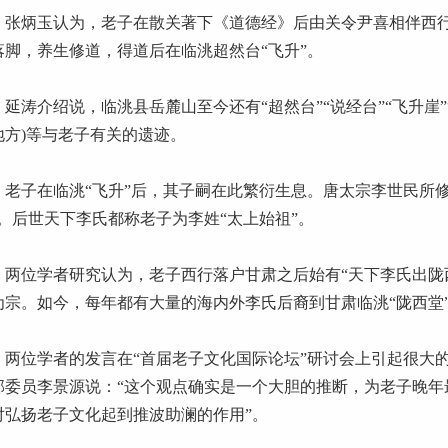
炳玉认为，老子在散关著下《道德经》后由关令尹喜相伴西行
落脚，养生修道，得道后在临洮超然台“飞升”。
涛介绍说，临洮县岳麓山至今还有“超然台”“说经台”“飞升崖”“
地方)等与老子有关的遗迹。
子在临洮“飞升”后，其子嗣在此繁衍生息。唐太宗李世民所修
”。后世天下李氏都称老子为李姓“太上始祖”。
位学者研究认为，老子西行落户甘肃之后始有“天下李氏出陇西
为宗。如今，每年都有大量的海内外李氏后裔到甘肃临洮“陇西堂
位学者的发言在“首届老子文化国际论坛”研讨会上引起很大的
部委员李景源说：“这个观点确实是一个大胆的推断，为老子晚年
对弘扬老子文化起到推波助澜的作用”。