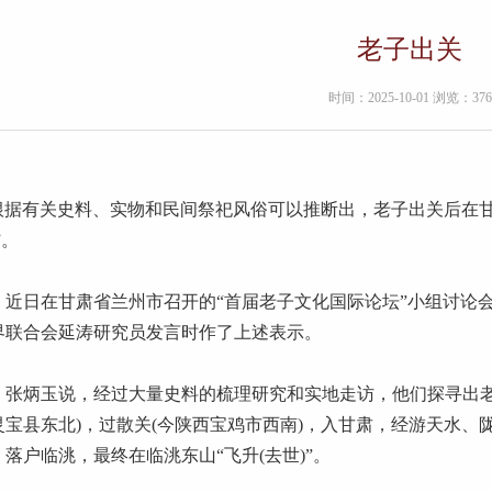
老子出关
时间：2025-10-01 浏览：376
根据有关史料、实物和民间祭祀风俗可以推断出，老子出关后在甘
”。
日在甘肃省兰州市召开的“首届老子文化国际论坛”小组讨论会
界联合会延涛研究员发言时作了上述表示。
炳玉说，经过大量史料的梳理研究和实地走访，他们探寻出老
灵宝县东北)，过散关(今陕西宝鸡市西南)，入甘肃，经游天水
，落户临洮，最终在临洮东山“飞升(去世)”。