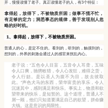
开，慢慢读懂了老子。
真正读懂老子的人，有3个特征：
拿得起，放得下，不被物质所困；做事不慌不忙，
有足够的定力；洞悉事态的规律，善于发现别人忽
略的好时机。
1、拿得起，放得下，不被物质所困。
普通人的心，是定不住的。看到的，听到的，触摸到的，
想到的，外界的刺激会通过人的感官来扰乱内心。
老子说：“五色令人目盲，五音令人耳聋，五味
令人口爽，驰骋畋猎，令人心发狂，难得之货，
令人行妨。是以圣人为腹不为目，故去彼取
此。”
声色犬马的东西，荣华富贵的享乐，令人
沉迷其中，感到满足和快乐。事实上，物质和欲
望带来的快乐，是短暂的。这个道理，普通人不
屑一顾，他们只知道要满足自己的欲望，拼命赚
大钱。这是意识的局限性。