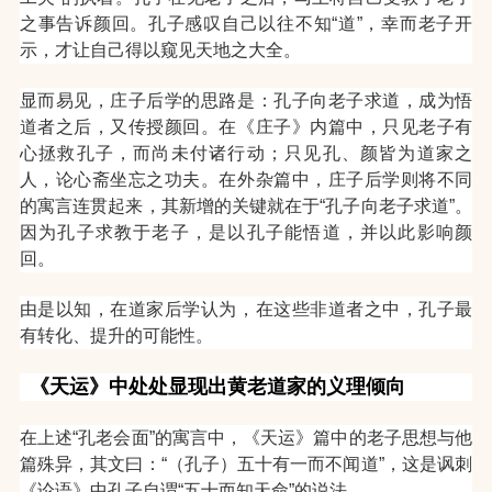
之事告诉颜回。孔子感叹自己以往不知“道”，幸而老子开
示，才让自己得以窥见天地之大全。
显而易见，庄子后学的思路是：孔子向老子求道，成为悟
道者之后，又传授颜回。在《庄子》内篇中，只见老子有
心拯救孔子，而尚未付诸行动；只见孔、颜皆为道家之
人，论心斋坐忘之功夫。在外杂篇中，庄子后学则将不同
的寓言连贯起来，其新增的关键就在于“孔子向老子求道”。
因为孔子求教于老子，是以孔子能悟道，并以此影响颜
回。
由是以知，在道家后学认为，在这些非道者之中，孔子最
有转化、提升的可能性。
《天运》中处处显现出黄老道家的义理倾向
在上述“孔老会面”的寓言中，《天运》篇中的老子思想与他
篇殊异，其文曰：“（孔子）五十有一而不闻道”，这是讽刺
《论语》中孔子自谓“五十而知天命”的说法。