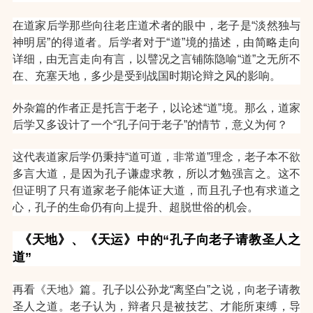
在道家后学那些向往老庄道术者的眼中，老子是“淡然独与
神明居”的得道者。后学者对于“道”境的描述，由简略走向
详细，由无言走向有言，以譬况之言铺陈隐喻“道”之无所不
在、充塞天地，多少是受到战国时期论辩之风的影响。
外杂篇的作者正是托言于老子，以论述“道”境。那么，道家
后学又多设计了一个“孔子问于老子”的情节，意义为何？
这代表道家后学仍秉持“道可道，非常道”理念，老子本不欲
多言大道，是因为孔子谦虚求教，所以才勉强言之。这不
但证明了只有道家老子能体证大道，而且孔子也有求道之
心，孔子的生命仍有向上提升、超脱世俗的机会。
《天地》、《天运》中的“孔子向老子请教圣人之
道”
再看《天地》篇。孔子以公孙龙“离坚白”之说，向老子请教
圣人之道。老子认为，辩者只是被技艺、才能所束缚，导