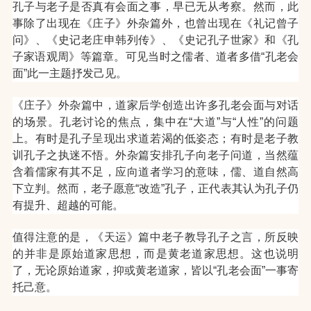
孔子与老子是否真有会面之事，早已无从考察。然而，此
事除了出现在《庄子》外杂篇外，也曾出现在《礼记曾子
问》、《史记老庄申韩列传》、《史记孔子世家》和《孔
子家语观周》等篇章。可见当时之儒者、道者多借“孔老会
面”此一主题抒发己见。
《庄子》外杂篇中，道家后学创造出许多孔老会面与对话
的场景。孔老讨论的焦点，集中在“大道”与“人性”的问题
上。有时是孔子呈现出求道若渴的低姿态；有时是老子教
训孔子之执迷不悟。
外杂篇安排孔子向老子问道，当然蕴
含着儒家有其不足，应向道者学习的意味，儒、道自然高
下立判。然而，老子愿意“改造”孔子，正代表其认为孔子仍
有提升、超越的可能。
值得注意的是，《天运》篇中老子教导孔子之言，所反映
的并非是原始道家思想，而是黄老道家思想。这也说明
了，无论原始道家，抑或黄老道家，皆以“孔老会面”一事寄
托己意。