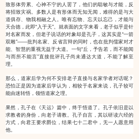
致形体劳累、心神不宁的人罢了，他们的聪敏与才能，反
将招致灾祸。多数人是有形体而无知无闻，难得的是与大
道俱存、物我相融之人。唯有忘物、忘天以忘己，才能与
天合德，此即“入于天”。
就表面的文字来看，老子似乎是针
对名家而发，但老子说话的对象却是孔子，这其实是“一箭
双雕”——批判名家、反省言辩的同时，也在批判儒家对才
能、智慧的重视无益于大道。一句“丘，予告若，而不能闻
与而所不能言”直接批评孔子尚未通达大道，不能了解至
理。
那么，道家后学为何不安排老子直接与名家学者对话呢？
恐怕正是因为道家后学认为，相较于名家来说，孔子较可
能由迷转悟，领悟道家之理。
果然，孔子在《天运》篇中，终于悟道了。孔子依旧是以
求教者的身份，向老子请教。孔子自言，其以研读六经的
方式，向君王要求爵位，结果七十二君中，无一人愿意用
他。