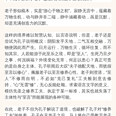
老子形似槁木，实是“游心于物之初”。寂静无言中，蕴藏着
万物生机，动与静并非二端，静中涵藏着动，虽是沉默，
却是充满创造力的沉默。
这样的境界难以智慧认知、以言语说明，但是，老子还是
尝试为孔子说明概况：阴阳发乎天地，二气互相交融，万
物便因此而产生。日月运行，万物生灭，循环往复，而不
知其宗。人若能游于此至乐之境，即是“至人”。生死乃旦夕
之事，何况祸福？外境变化无常，何足以患心？真正可贵
的是自身之主体。
孔子听闻后大叹“夫子德配天地，而犹假
至言以修心”，佩服老子以至言修养心性。老子则澄清，“至
人”不修而自明，不必如“克己复礼”工夫般刻意去修
持，“心”无需“修”，无心反能处顺。求索语言文字的意义、
模仿先圣之修养工夫、执定于某一标准，其实也就失落了
主体性与“至言”所能展现的各种可能。
在此，老子不但为孔子解说了道境，也破解了孔子对“修养
工夫”的执着。孔子在见老子之后，马上将自己受教于老子