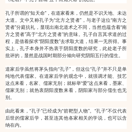
孔子所谓的“知天命”，在道家看来，仍然是不识天地、未达
大道。文中又称孔子为“北方之贤者”，与老子这位“南方之
贤者”分庭抗礼，显现出南北道术之不同，当然也蕴含着“南
方之贤者”高于“北方之贤者”的意味。
孔子自言其求道的过
程，是借着探求“阴阳度数”去求取大道，结果一无所得。事
实上，孔子本身并不热衷于阴阳度数的研究，此处老子所
批评的，显然是战国时期部分倾向研究阴阳五行的儒生。
道家后学虽然将茅头指向“孔子”，但这位“孔子”并不只是单
纯地代表儒家。在道家后学的观念中，就强调才能、技艺
这点来看，名家、儒家无别；就标举“爱”这点来看，墨家、
儒家无别；就热衷阴阳度数来看，阴阳家与部分儒生也无
别。
由此看来，“孔子”已经成为“箭靶型人物”。“孔子”不仅代表
后世的儒家后学，甚至连其他各家相关的学说，也可以含
纳在内。