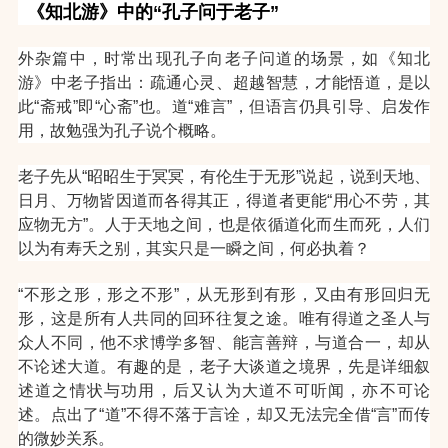
《知北游》中的“孔子问于老子”
外杂篇中，时常出现孔子向老子问道的场景，如《知北
游》中老子指出：疏通心灵、超越智慧，才能悟道，是以
此“斋戒”即“心斋”也。道“难言”，但语言仍具引导、启发作
用，故勉强为孔子说个概略。
老子先从“昭昭生于冥冥，有伦生于无形”说起，说到天地、
日月、万物皆因道而各得其正，得道者更能“用心不劳，其
应物无方”。人于天地之间，也是依循道化而生而死，人们
以为有寿夭之别，其实只是一瞬之间，何必执着？
“不形之形，形之不形”，从无形到有形，又由有形回归无
形，这是所有人共同的回环往复之途。唯有得道之圣人与
众人不同，他不求博学多智、能言善辩，与道合一，却从
不论述大道。
有趣的是，老子大谈道之境界，先是详细叙
述道之情状与功用，后又认为大道不可听闻，亦不可论
述。点出了“道”不得不落于言诠，却又无法完全借“言”而传
的微妙关系。