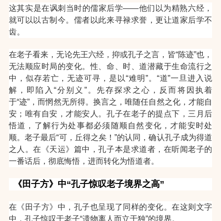
这其实是在讽刺当时的儒家后学——他们以为精熟六经，
就可以以古制今。儒者以此来寻禄求誉，更让道家后学不
齿。
在老子看来，无论先王六经，抑或孔子之言，皆“陈迹”也，
无法顺应时局的变化。性、命、时、道潜藏于生命流行之
中，似存若亡，无迹可寻，是以“难明”。“道”一旦进入说
解，即陷入“分别义”。先存探求之心，反而将因执着
于“迹”，而惘然无所得。换言之，唯随任自然之化，才能自
安；唯有自安，才能安人。
孔子在老子的提点下，三月后
悟道，了解行为处事都必须随顺自然变化，才能安时处
顺。老子最后“可，丘得之矣！”的认同，确认孔子成为得道
之人。在《天运》篇中，孔子本是求道者，在听闻老子的
一番话后，彻底悔悟，进而转化为悟道者。
《田子方》中“孔子惊叹老子境界之高”
在《田子方》中，孔子也呈现了同样的变化。在这则文字
中，孔子惊叹于老子“遗物离人而立于独”的境界。