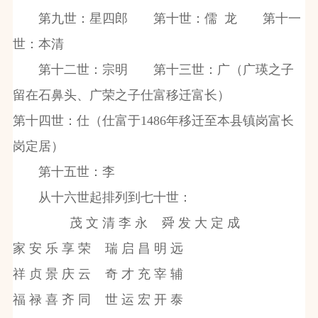
第九世：星四郎 第十世：儒
龙 第十一
世：本清
第十二世：宗明 第十三世：广（广瑛之子
留在石鼻头、广荣之子仕富移迁富长）
第十四世：仕（仕富于
1486
年移迁至本县镇岗富长
岗定居）
第十五世：李
从十六世起排列到七十世：
茂
文
清
李
永
舜
发
大
定
成
家
安
乐
享
荣
瑞
启
昌
明
远
祥
贞
景
庆
云
奇
才
充
宰
辅
福
禄
喜
齐
同
世
运
宏
开
泰