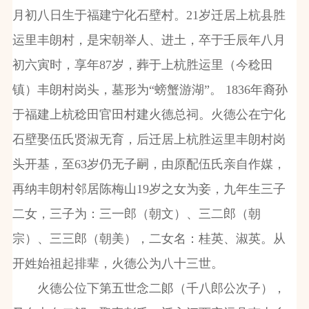
月初八日生于福建宁化石壁村。
21
岁迁居上杭县胜
运里丰朗村，是宋朝举人、进土，卒于壬辰年八月
初六寅时，享年
87
岁，葬于上杭胜运里（今稔田
镇）丰朗村岗头，墓形为“螃蟹游湖”。
1836
年裔孙
于福建上杭稔田官田村建火德总祠。火德公在宁化
石壁娶伍氏贤淑无育，后迁居上杭胜运里丰朗村岗
头开基，至
63
岁仍无子嗣，由原配伍氏亲自作媒，
再纳丰朗村邻居陈梅山
19
岁之女为妾，九年生三子
二女，三子为：三一郎（朝文）、三二郎（朝
宗）、三三郎（朝美），二女名：桂英、淑英。从
开姓始祖起排辈，火德公为八十三世。
火德公位下第五世念二郞（千八郎公次子），