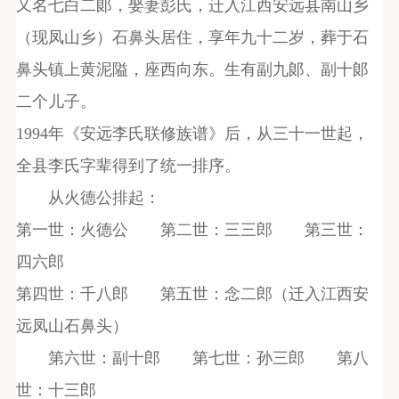
又名七白二郞，娶妻彭氏，迁入江西安远县南山乡
（现凤山乡）石鼻头居住，享年九十二岁，葬于石
鼻头镇上黄泥隘，座西向东。生有副九郞、副十郞
二个儿子。
1994
年《安远李氏联修族谱》后，从三十一世起，
全县李氏字辈得到了统一排序。
从火德公排起：
第一世：火德公 第二世：三三郎 第三世：
四六郎
第四世：千八郎 第五世：念二郎（迁入江西安
远凤山石鼻头）
第六世：副十郎 第七世：孙三郎 第八
世：十三郎