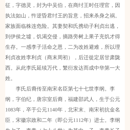
征，字德灵，封为中吴伯，在商纣王时任理官，因
执法如山，忤逆昏君纣王的旨意，招来杀身之祸。
家族面临株连危险。其妻契和氏携幼子利贞出逃，
到伊侯之墟，饥渴交侵，摘路旁树上果子充饥才得
生存。一感李子活命之恩，二为改姓避难，所以理
利贞改姓李利贞（商末周初），后迁徙定居甘肃陇
西。从此李氏延续万代，繁衍发达而成中华第一大
姓。
李氏后裔传至南宋名臣第七十七世李纲。李
纲，字伯纪，唐宗室后裔，福建邵武人，生于公元
1083
年，卒于公元
1140
年，北宋末、南宋初抗金名
臣，宋徽宗政和二年（即公元
1112
年）进士。李纲