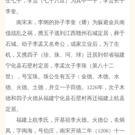
生七子，李贵（七十八世）为其中一子，李贵长子
李奎。
南宋末，李纲的孙子李奎（燔）为躲避金兵南
侵战乱之祸，携五子逃到江西赣州石城定居，葬于
石城。幼子李孟又名奇公，成家立业后，为了生
机，又携四子（珍、珠、珂、球）迁居到邻省福建
宁化县石壁村定居，李孟次子李珠（第八十二
世），号宝珠。珠公生有五子：金德、木德、水
德、火德、土德，并立一子田德。
1226
年，次子木
德和四子火德从福建宁化县石壁村再迁福建上杭县
定居。
福建上杭李氏，开基祖李火德。火德公，名炳
凤，字闽海，号伯庄，南宋开禧二年（
1206
）十一