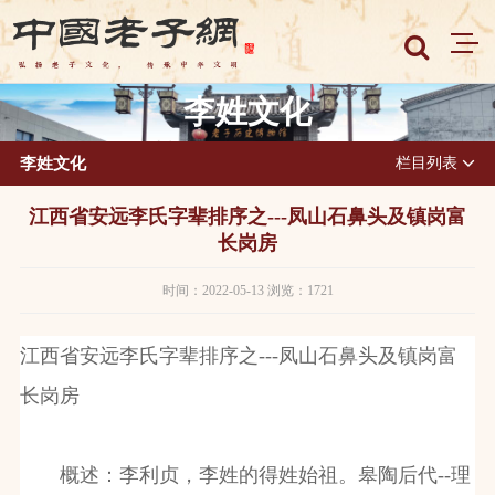
李姓文化
李姓文化
栏目列表
江西省安远李氏字辈排序之---凤山石鼻头及镇岗富
长岗房
时间：2022-05-13 浏览：1721
江西省安远李氏字辈排序之
---
凤山石鼻头及镇岗富
长岗房
概述：李利贞，李姓的得姓始祖。皋陶后代
--
理