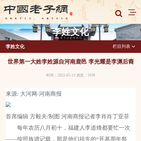
李姓文化
李姓文化
栏目列表
世界第一大姓李姓源自河南鹿邑 李光耀是李渊后裔
时间：2022-05-13 浏览：1039
来源: 大河网-河南商报
首席编辑 方毅夫/制图 河南商报记者李肖肖丁亚菲
每年农历八月初十，福建人李道烽都要忙一次
——按照族谱记载，那是他们祖先的“开基周年祭