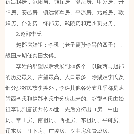
衍出14房：范阳房、顿丘房、渤海房、申公房、丹
阳房、安邑房、镇远将军房、平凉房、姑臧房、敦
煌房、仆射房、绛郡房、武陵房和定州刺史房。
2.赵郡李氏
赵郡房始祖：李玑（老子裔孙李昙的四子），
战国末期任秦国太傅。
李姓的郡望以后发展到30多个，以陇西与赵郡
的历史最久、声望最高、人口最多，除赐姓李氏及
部分少数民族李姓外，李姓其他各分支几乎都是从
陇西李氏和赵郡李氏中分衍出来的。赵郡李氏由始
祖李玑到唐初共传25世，先后分衍出11房：中山
房、常山房、南祖房、西祖房、东祖房、平棘房、
辽东房、江下房、广陵房、汉中房和管城房。