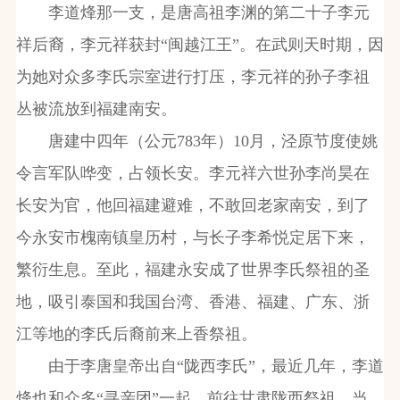
李道烽那一支，是唐高祖李渊的第二十子李元
祥后裔，李元祥获封“闽越江王”。在武则天时期，因
为她对众多李氏宗室进行打压，李元祥的孙子李祖
丛被流放到福建南安。
唐建中四年（公元783年）10月，泾原节度使姚
令言军队哗变，占领长安。李元祥六世孙李尚昊在
长安为官，他回福建避难，不敢回老家南安，到了
今永安市槐南镇皇历村，与长子李希悦定居下来，
繁衍生息。至此，福建永安成了世界李氏祭祖的圣
地，吸引泰国和我国台湾、香港、福建、广东、浙
江等地的李氏后裔前来上香祭祖。
由于李唐皇帝出自“陇西李氏”，最近几年，李道
烽也和众多“寻亲团”一起，前往甘肃陇西祭祖。当