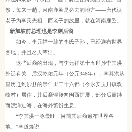
然，每来一趟，河南鹿邑是必去的地方——唐代认
老子为李氏先祖，而老子的故里，就在河南鹿邑。
新加坡前总理也是李渊后裔
如今，李元祥一脉的李氏子孙，已经遍布世界
各地，并且名人辈出。
这些后裔的出现，与李元祥第十五世孙李其洪
外迁有关。后汉乾佑元年（公元948年），李其洪从
皇历迁到沙县的崇仁里二十六都（今永安贡川镇双
峰村）居住，其后裔辗转向闽西扩展，部分后裔继
而漂洋过海，在海外繁衍生息。
“李其洪一脉最旺，目前其后裔遍布世界各
地。”李道烽说。