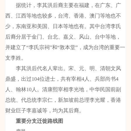
据统计，李其洪后裔主要在福建，在广东、广
西、江西等地也较多，台湾、香港、澳门等地也不
少，东南亚和美国、日本等地也有。其中台湾李氏
后裔分居于金门、台北、嘉义、风山、台中等地，
并建立了“李氏宗祠”和“敦本堂”，成为台湾的重要一
支李姓。
李其洪后代名人辈出。宋、元、明、清朝文风
鼎盛，出过104位进士，共有宰相4人、兵部尚书4
人、翰林10人。清康熙宰相李光地，中华民国前副
总统、代总统李宗仁，新加坡前总理李光耀，香港
财业巨子李嘉诚等，均为其后裔。
重要分支迁徙路线图