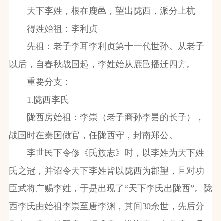
天下李姓，根在鹿邑，望出陇西，派分上杭
得姓始祖：李利贞
先祖：老子李耳李利贞第十一代世孙。从老子
以后，自春秋战国起，李姓始从鹿邑播迁四方。
重要分支：
1.陇西李氏
陇西房始祖：李崇（老子裔孙李昙的长子），
战国时在秦国做官，任陇西守，封南郑公。
李世民下令修《氏族志》时，以李姓为天下姓
氏之冠，并诏令天下李姓皆以陇西为郡望，且对功
臣武将广赐李姓，于是出现了“天下李氏出陇西”。陇
西李氏由始祖李崇至唐李渊，其间30余世，先后分