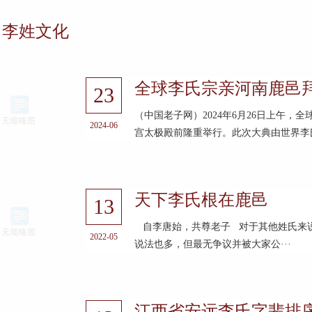
李姓文化
全球李氏宗亲河南鹿邑
23
（中国老子网）2024年6月26日上午
2024-06
宫太极殿前隆重举行。此次大典由世界李氏
天下李氏根在鹿邑
13
自李唐始，共尊老子 对于其他姓氏来
2022-05
说法也多，但最无争议并被大家公···
江西省安远李氏字辈排序