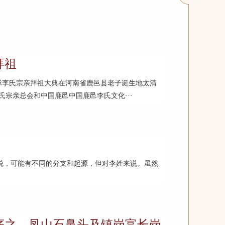
拜祖
，全球李氏宗亲拜祖大典在河南省鹿邑县老子诞生地太清
宗亲总会和中国鹿邑中国鹿邑李氏文化···
说，可能有不同的分支和起源，但对李姓来说。虽然
之---凤山石鼻头及镇岗富长岗