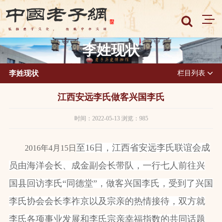
李姓现状
李姓现状
栏目列表
江西安远李氏做客兴国李氏
时间：2022-05-13 浏览：985
至
16
日，江西省安远李氏联谊会成
2016
年
4
月
15
日
员由海洋会长、成金副会长带队，一行七人前往兴
国县回访李氏“同德堂”，做客兴国李氏，受到了兴国
李氏协会会长李祚京以及宗亲的热情接待，双方就
李氏各项事业发展和李氏宗亲幸福指数的共同话题