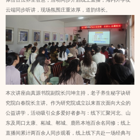
云端同步听讲，现场氛围庄重浓厚，道韵绵长。
本次讲座由真源书院副院长闫坤主持，老子养生秘字诀研
究院白春院长主讲。作为研究院成立以来首次面向大众的
公益讲学，活动吸引众多爱好者参与：线下汇聚河北、山
东及周口太康、柘城、郸城、鹿邑本地百余名同修；线上
直播间累计两百余人同步观看，线上线下共赴一场经典与