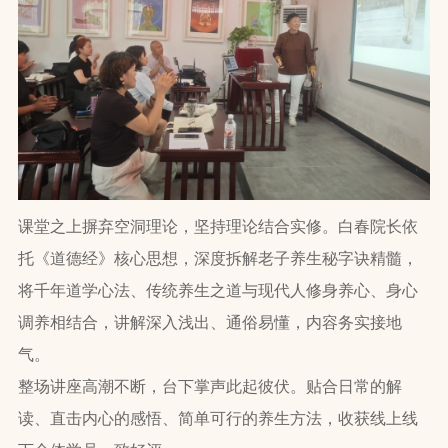
课堂之上摒弃空洞理论，坚持理论结合实修。白春院长依
托《道德经》核心思想，深度拆解老子养生秘字诀精髓，
将千年道学心法、传统养生之道与现代人修身养心、身心
调养相结合，讲解深入浅出、通俗易懂，内容务实接地
气。
整场讲座高潮不断，台下掌声此起彼伏。贴合日常的解
读、直击内心的感悟、简单可行的养生方法，收获线上线