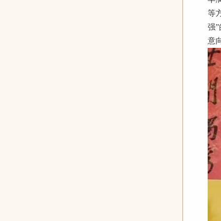
等
强
意