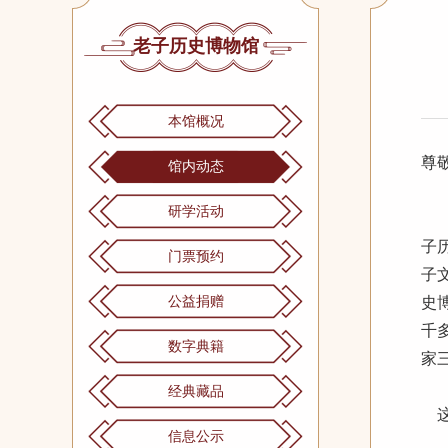
老子历史博物馆
本馆概况
尊
馆内动态
研学活动
老
子
门票预约
子
公益捐赠
史
千
数字典籍
家
经典藏品
这
信息公示