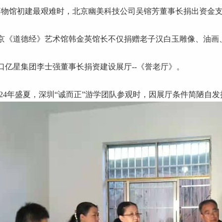
 博物馆初建最艰难时，北京幽美科技公司吴镕芳董事长捐出资金
北京《道德经》艺术馆韩金英馆长不仅捐赠老子汉白玉雕像、油画
周口亿星集团李士强董事长捐资建设展厅--《誉老厅》。
2024年盛夏，深圳“诚而正”游学团队参观时，因展厅条件简陋自发捐赠