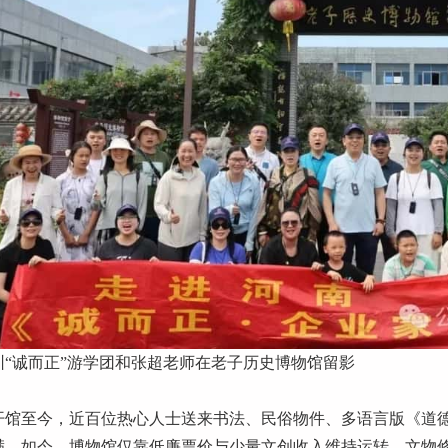
圳“诚而正”游学团和张超老师在老子历史博物馆留影
馆至今，近百位热心人士送来书法、民俗物件、多语言版《道德
满。如今，博物馆仅靠低廉票价与少量文创收入维持运转，文物