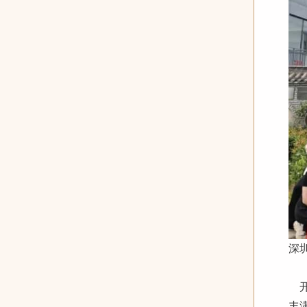
深
开
丰