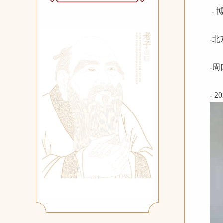
-
-
-
- 