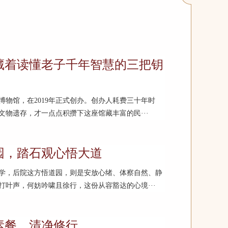
藏着读懂老子千年智慧的三把钥
物馆，在2019年正式创办。创办人耗费三十年时
物遗存，才一点点积攒下这座馆藏丰富的民···
园，踏石观心悟大道
学，后院这方悟道园，则是安放心绪、体察自然、静
叶声，何妨吟啸且徐行，这份从容豁达的心境···
素餐，清净修行