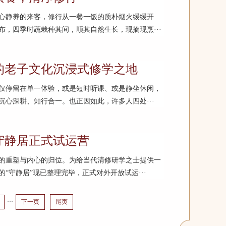
心静养的来客，修行从一餐一饭的质朴烟火缓缓开
，四季时蔬栽种其间，顺其自然生长，现摘现烹···
的老子文化沉浸式修学之地
仅停留在单一体验，或是短时听课、或是静坐休闲，
心深耕、知行合一。也正因如此，许多人四处···
守静居正式试运营
的重塑与内心的归位。为给当代清修研学之士提供一
“守静居”现已整理完毕，正式对外开放试运···
···
下一页
尾页