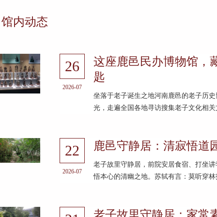
馆内动态
这座鹿邑民办博物馆，
26
匙
2026-07
坐落于老子诞生之地河南鹿邑的老子历史博
光，走遍全国各地寻访搜集老子文化相关文
鹿邑守静居：清寂悟道
22
老子故里守静居，前院安居食宿、打坐讲
2026-07
悟本心的清幽之地。苏轼有言：莫听穿林打
老子故里守静居：家常