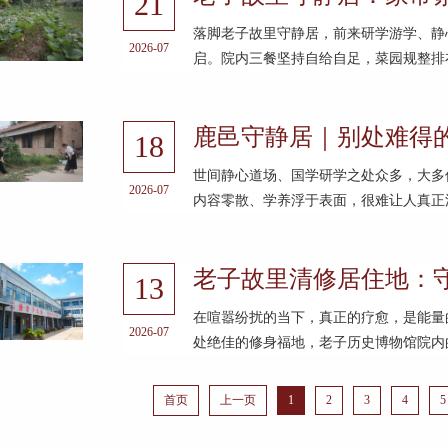
21
落脚老子故里守静居，前来研学游学、静
2026-07
启。院内三餐坚持自给自足，菜园规整排布
鹿邑守静居｜别处难得
18
世间静心道场、国学研学之处众多，大多
2026-07
内容零散、学养浮于表面，很难让人真正沉
老子故里清修居住地：
13
在喧嚣纷扰的当下，真正的疗愈，是能量
2026-07
处绝佳的修身福地，老子历史博物馆院内的
首页
上一页
1
2
3
4
5