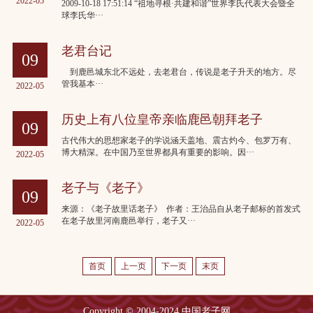
2022-05
2009-10-18 17:51:14 “祖地寻根·共建和谐”世界李氏代表大会暨全
球李氏华···
老君台记
09
到鹿邑城东北不远处，去老君台，传说是老子升天的地方。尽
管我基本···
2022-05
历史上有八位皇帝亲临鹿邑朝拜老子
09
古代伟大的思想家老子的学说涵天盖地、震古灼今、包罗万有、
博大精深。在中国乃至世界都具有重要的影响。因···
2022-05
老子与《老子》
09
来源：《老子故里话老子》 作者：王治品自从老子邮标的首发式
在老子故里河南鹿邑举行，老子又···
2022-05
首页
上一页
下一页
末页
Copyright © 2004-2024 中国老子网