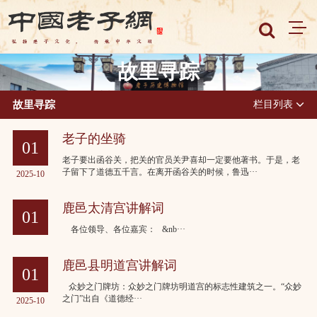
故里寻踪
故里寻踪
栏目列表
老子的坐骑
01
老子要出函谷关，把关的官员关尹喜却一定要他著书。于是，老
子留下了道德五千言。在离开函谷关的时候，鲁迅···
2025-10
鹿邑太清宫讲解词
01
各位领导、各位嘉宾： &nb···
2025-10
鹿邑县明道宫讲解词
01
众妙之门牌坊：众妙之门牌坊明道宫的标志性建筑之一。“众妙
之门”出自《道德经···
2025-10