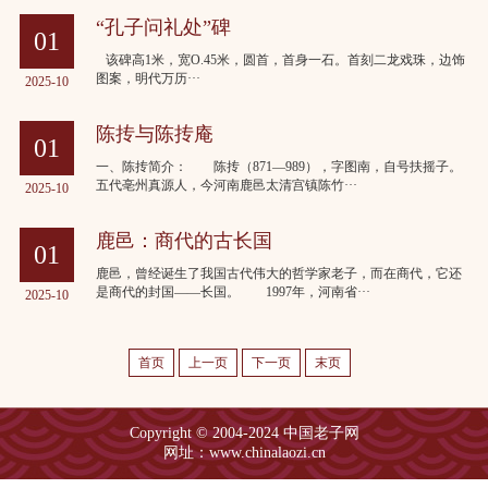
“孔子问礼处”碑
01
该碑高1米，宽O.45米，圆首，首身一石。首刻二龙戏珠，边饰
图案，明代万历···
2025-10
陈抟与陈抟庵
01
一、陈抟简介： 陈抟（871—989），字图南，自号扶摇子。
五代亳州真源人，今河南鹿邑太清宫镇陈竹···
2025-10
鹿邑：商代的古长国
01
鹿邑，曾经诞生了我国古代伟大的哲学家老子，而在商代，它还
是商代的封国——长国。 1997年，河南省···
2025-10
首页
上一页
下一页
末页
Copyright © 2004-2024 中国老子网
网址：www.chinalaozi.cn