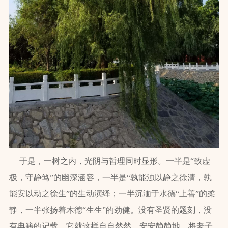
于是，一树之内，光阴与哲理同时显形。一半是“致虚
极，守静笃”的幽深涵容，一半是“孰能浊以静之徐清，孰
能安以动之徐生”的生动演绎；一半沉湎于水德“上善”的柔
静，一半张扬着木德“生生”的劲健。没有圣贤的题刻，没
有典籍的记载，它就这样自自然然、安安静静地，将老子