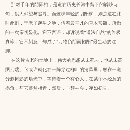
那对千年的阴阳柏，是道在历史长河中留下的巍峨诗
句，供人仰望与追寻。而这棵年轻的阴阳柳，则是道在此
时此刻，于老子诞生之地，借着最平凡的草木形骸，所做
的一次亲切显化。它不言语，却诉说着“道法自然”的终极
真谛；它不刻意，却成了“万物负阴而抱阳”最生动的注
脚。
在这片古老的土地上，伟大的思想从未死去，也从未高
踞云端。它或许就化在一阵穿过柳叶的清风里，融在一道
分割树影的晨光中，等待着一个有心人，在某个不经意的
拐角，与它蓦然相逢，然后，心领神会，宛如初见。