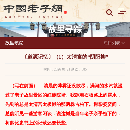
故里寻踪
故里寻踪
栏目列表
〔道源记忆〕（1）太清宫的“阴阳柳”
时间：2026-01-21 浏览：585
（写在前面） 清晨的薄雾还没散尽，涡河的水汽就漫
过了老子故里景区的红砖院墙。我踩着石板路上的露水，
先到的总是太清宫太极殿的那两株古柏下。树影婆娑间，
总能听见一些游客闲谈，说这树是当年老子亲手植下的，
树龄比史书上的记载还要长些。