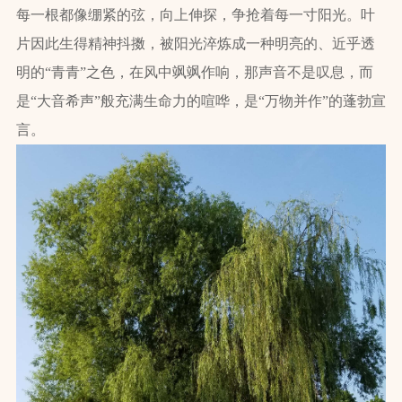
每一根都像绷紧的弦，向上伸探，争抢着每一寸阳光。叶
片因此生得精神抖擞，被阳光淬炼成一种明亮的、近乎透
明的“青青”之色，在风中飒飒作响，那声音不是叹息，而
是“大音希声”般充满生命力的喧哗，是“万物并作”的蓬勃宣
言。