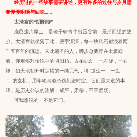
经历过的一些故事需要讲述，更有许多的过往与岁月需
要慢慢咀嚼与回味......
太清宫的“阴阳柳”
鹿邑这片厚土，是老子骑青牛出函谷前，最后回望的故
乡。太清宫就坐落于此，殿宇深深，每一块砖石都浸着两
千五百年的沉思。来此朝圣的人，脚步总要停在太极殿
前，仰观那对传说中的阴阳柏。古柏虬劲，一左旋，一右
转，如天地初开时定格的一缕元气，将“道生一，一生
二”的玄机，用年轮与姿态镌刻进时空。它们是大道的丰
碑，是历史公认的注解，威严，肃穆，不容置疑。
可我想说的，不是它们。