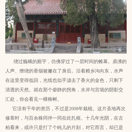
绕过巍峨的殿宇，仿佛穿过了一层时间的帷幕。鼎沸的
人声、缭绕的香烟被撇在了身后。沿着赖乡沟向东，水声
在这里变得低回，光线也似乎滤去了香火的金色，只剩下
清透的天然。就在那个僻静的拐角，水岸与宫墙的阴影交
汇处，你会看见一棵柳树。
它没有千年的资历，不过是2008年栽植。这片圣地再次
修葺时，与百余株同伴一同在此扎根。十几年光阴，在古
柏看来，或许只是打了个盹儿的片刻，对它而言，却已是