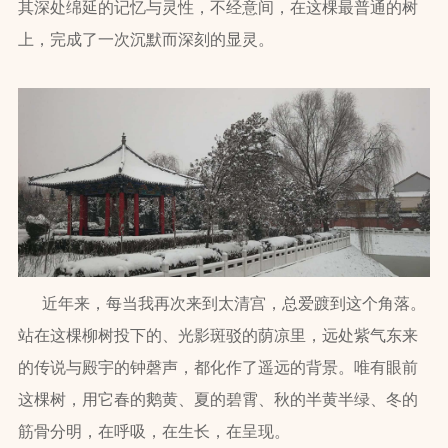
其深处绵延的记忆与灵性，不经意间，在这棵最普通的树
上，完成了一次沉默而深刻的显灵。
近年来，每当我再次来到太清宫，总爱踱到这个角落。
站在这棵柳树投下的、光影斑驳的荫凉里，远处紫气东来
的传说与殿宇的钟磬声，都化作了遥远的背景。唯有眼前
这棵树，用它春的鹅黄、夏的碧霄、秋的半黄半绿、冬的
筋骨分明，在呼吸，在生长，在呈现。