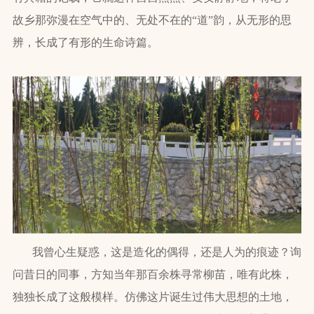
故乡那弥漫在空气中的、无处不在的“道”韵，从无形的思
辨，长成了有形的生命诗篇。
我曾心生疑惑，这是造化的偶得，还是人为的痕迹？询
问昔日的同事，方知当年那百余株寻常柳苗，唯有此株，
独独长成了这般模样。仿佛这片诞生过伟大思想的土地，