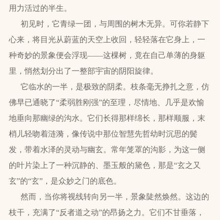
用力活过的半生。
初见时，它青绿一团，与周围的树木无异。可你若静下
心来，将目光从蔚蓝的天空上收回，轻轻落在它身上，一
种奇妙的景象便会浮现——这棵树，竟在自己单薄的身躯
里，悄然划分出了一整部宇宙的阴阳旋律。
它临水的一半，是极致的阴柔。枝条毫无挣扎之意，仿
佛早已通晓了“柔弱胜刚强”的至理，尽情地、几乎是欢愉
地垂向那幽绿的沟水。它们长得那样绵长，那样顺服，末
梢儿轻吻着涟漪，像传说中那位智慧先哲幼时沉思的鬓
发，带着水泽的灵动与幽玄。常年笼罩的沟影，为这一侧
的叶片染上了一种沉静的、墨玉般的黛色，那是“玄之又
玄”的“玄”，是众妙之门的底色。
然而，当你将视线转向另一半，景象陡然焕然。这边的
枝干，充满了“反者道之动”的昂扬之力。它们不甘垂落，