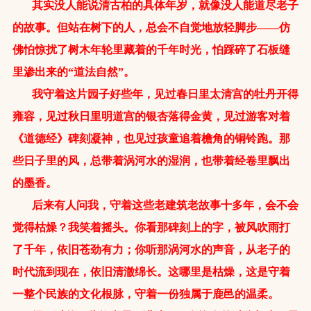
其实没人能说清古柏的具体年岁，就像没人能道尽老子
的故事。但站在树下的人，总会不自觉地放轻脚步——仿
佛怕惊扰了树木年轮里藏着的千年时光，怕踩碎了石板缝
里渗出来的“道法自然”。
我守着这片园子好些年，见过春日里太清宫的牡丹开得
雍容，见过秋日里明道宫的银杏落得金黄，见过游客对着
《道德经》碑刻凝神，也见过孩童追着檐角的铜铃跑。那
些日子里的风，总带着涡河水的湿润，也带着经卷里飘出
的墨香。
后来有人问我，守着这些老建筑老故事十多年，会不会
觉得枯燥？我笑着摇头。你看那碑刻上的字，被风吹雨打
了千年，依旧苍劲有力；你听那涡河水的声音，从老子的
时代流到现在，依旧清澈绵长。这哪里是枯燥，这是守着
一整个民族的文化根脉，守着一份独属于鹿邑的温柔。