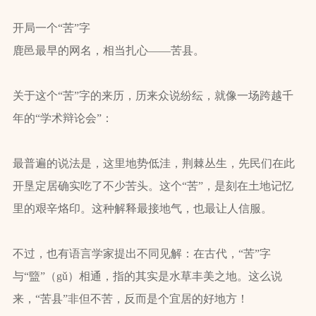
开局一个“苦”字
鹿邑最早的网名，相当扎心——苦县。
关于这个“苦”字的来历，历来众说纷纭，就像一场跨越千
年的“学术辩论会”：
最普遍的说法是，这里地势低洼，荆棘丛生，先民们在此
开垦定居确实吃了不少苦头。这个“苦”，是刻在土地记忆
里的艰辛烙印。这种解释最接地气，也最让人信服。
不过，也有语言学家提出不同见解：在古代，“苦”字
与“盬”（gǔ）相通，指的其实是水草丰美之地。这么说
来，“苦县”非但不苦，反而是个宜居的好地方！