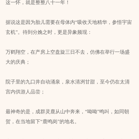
这一怀，就是整整八十一年！
据说这是因为胎儿需要在母体内“吸收天地精华，参悟宇宙
玄机”。待到分娩之时，更是异象频现：
万鹤翔空，在产房上空盘旋三日不去，仿佛在举行一场盛
大的庆典；
院子里的九口井自动涌泉，泉水清冽甘甜，至今仍在太清
宫内供游人品尝；
最神奇的是，成群灵鹿从山中奔来，“呦呦”鸣叫，如同朝
贺，在当地留下“鹿鸣岗”的地名。