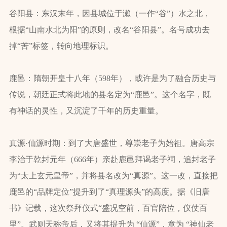
谷阳县：东汉末年，因县城位于濑（一作“谷”）水之北，
根据“山南水北为阳”的原则，改名“谷阳县”。名号成功去
掉“苦”标签，转向地理标识。
鹿邑：隋朝开皇十八年（598年），或许是为了融合历史与
传说，朝廷正式将此地的县名定为“鹿邑”。这个名字，既
有神话的灵性，又沉淀了千年的历史重量。
真源·仙源时期：到了大唐盛世，尊崇老子为始祖。唐高宗
李治于乾封元年（666年）亲赴鹿邑拜谒老子祠，追封老子
为“太上玄元皇帝”，并将县名改为“真源”。这一改，直接把
鹿邑的“品牌定位”提升到了“真理源头”的高度。据《旧唐
书》记载，这次祭拜仪式“盛况空前，百官陪位，仪仗百
里”。武则天称帝后，又将其提升为 “仙源”，意为 “神仙老