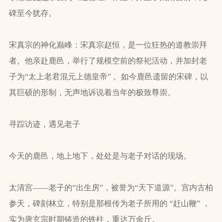
碑至今犹存。
宋真宗的神化巅峰：宋真宗赵恒，是一位狂热的道教崇拜
者。他亲赴鹿邑，举行了规模空前的祭祀活动，并加封老
子为“太上老君混元上德皇帝” 。如今鹿邑遗留的宋碑，以
其巨硕的形制，无声地诉说着当年的极致尊崇。
寻踪访迹，遇见老子
今天的鹿邑，地上地下，处处是与老子对话的现场。
太清宫——老子的“出生房”，被誉为“天下道源”。宫内古柏
参天，碑刻林立，特别是那根传为老子所用的 “赶山鞭” ，
实为唐玄宗时期铸造的铁柱，重达万余斤。