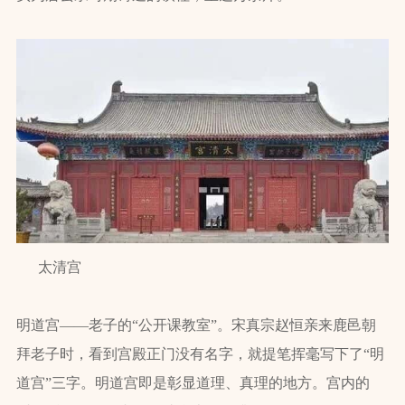
太清宫
明道宫——老子的“公开课教室”。宋真宗赵恒亲来鹿邑朝
拜老子时，看到宫殿正门没有名字，就提笔挥毫写下了“明
道宫”三字。明道宫即是彰显道理、真理的地方。宫内的