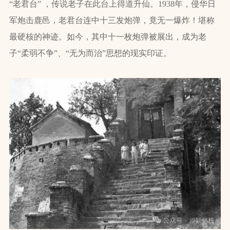
“老君台” ，传说老子在此台上得道升仙。1938年，侵华日
军炮击鹿邑，老君台连中十三发炮弹，竟无一爆炸！堪称
最硬核的神迹。如今，其中十一枚炮弹被展出，成为老
子“柔弱不争”、“无为而治”思想的现实印证。