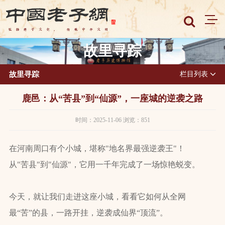
故里寻踪
故里寻踪
栏目列表
鹿邑：从“苦县”到“仙源”，一座城的逆袭之路
时间：2025-11-06 浏览：851
在河南周口有个小城，堪称"地名界最强逆袭王"！
从"苦县"到"仙源"，它用一千年完成了一场惊艳蜕变。
今天，就让我们走进这座小城，看看它如何从全网
最“苦”的县，一路开挂，逆袭成仙界“顶流”。