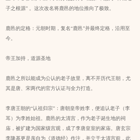
子之根源” 。这次改名将鹿邑的地位推向了极致。
鹿邑的定格：元朝时期，复名“鹿邑”并最终定格，沿用至
今。
帝王加持，道源圣地
鹿邑之所以能成为公认的老子故里，离不开历代王朝，尤
其是唐、宋两代的官方认证与全力打造。
李唐王朝的“认祖归宗”：唐朝皇帝姓李，便追认老子（李
耳）为李姓始祖。鹿邑的太清宫，作为老子诞生地的祠
庙，被扩建为国家级宫观，成了李唐皇室的家庙。唐玄宗
李隆基更是亲自为《道德经》作注，并立于太清宫前，此