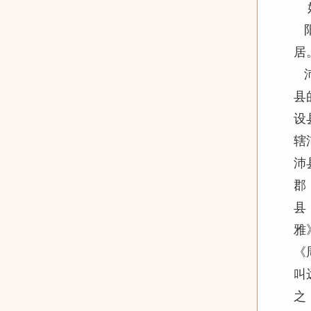
好
阳
居
沛
县
设
辖
沛
郡
县
雅
《
叫
之