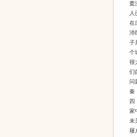
盥
人
在
沛
子
个
很
们
问
秦
四
家
未
屦