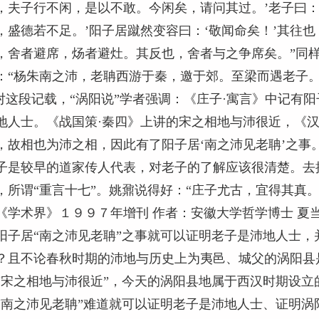
，夫子行不闲，是以不敢。今闲矣，请问其过。’老子曰：
，盛德若不足。’阳子居蹴然变容曰：‘敬闻命矣！’其往
，舍者避席，炀者避灶。其反也，舍者与之争席矣。”同样
：“杨朱南之沛，老聃西游于秦，邀于郊。至梁而遇老子。
这段记载，“涡阳说”学者强调：《庄子·寓言》中记有阳
地人士。《战国策·秦四》上讲的宋之相地与沛很近，《汉
，故相也为沛之相，因此有了阳子居‘南之沛见老聃’之事
子是较早的道家传人代表，对老子的了解应该很清楚。去
，所谓“重言十七”。姚鼐说得好：“庄子尤古，宜得其真
《学术界》１９９７年增刊 作者：安徽大学哲学博士 夏
阳子居“南之沛见老聃”之事就可以证明老子是沛地人士
？且不论春秋时期的沛地与历史上为夷邑、城父的涡阳县
“宋之相地与沛很近”，今天的涡阳县地属于西汉时期设立
“南之沛见老聃”难道就可以证明老子是沛地人士、证明涡