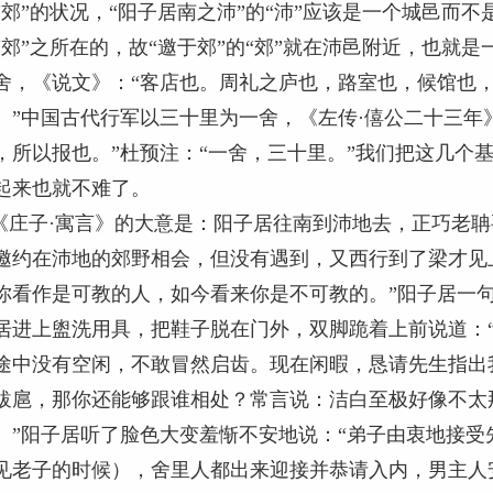
“郊”的状况，“阳子居南之沛”的“沛”应该是一个城邑而不
“郊”之所在的，故“邀于郊”的“郊”就在沛邑附近，也就
舍，《说文》：“客店也。周礼之庐也，路室也，候馆也，
。”中国古代行军以三十里为一舍，《左传·僖公二十三年
，所以报也。”杜预注：“一舍，三十里。”我们把这几个
起来也就不难了。
庄子·寓言》的大意是：阳子居往南到沛地去，正巧老聃
邀约在沛地的郊野相会，但没有遇到，又西行到了梁才见
你看作是可教的人，如今看来你是不可教的。”阳子居一
居进上盥洗用具，把鞋子脱在门外，双脚跪着上前说道：
途中没有空闲，不敢冒然启齿。现在闲暇，恳请先生指出
跋扈，那你还能够跟谁相处？常言说：洁白至极好像不太
。”阳子居听了脸色大变羞惭不安地说：“弟子由衷地接受
见老子的时候），舍里人都出来迎接并恭请入内，男主人