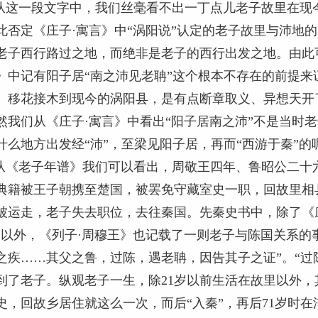
这一段文字中，我们丝毫看不出一丁点儿老子故里在现
此否定《庄子·寓言》中“涡阳说”认定的老子故里与沛地的
老子西行路过之地，而绝非是老子的西行出发之地。由此可
》中记有阳子居“南之沛见老聃”这个根本不存在的前提
、移花接木到现今的涡阳县，是有点断章取义、异想天开
然我们从《庄子·寓言》中看出“阳子居南之沛”不是当时
什么地方出发经“沛”，至梁见阳子居，再而“西游于秦”的
《老子年谱》我们可以看出，周敬王四年、鲁昭公二十六年
典籍被王子朝携至楚国，被罢免守藏室史一职，回故里相
被运走，老子失去职位，去往秦国。先秦史书中，除了《庄
”以外，《列子·周穆王》也记载了一则老子与陈国关系的
之疾……其父之鲁，过陈，遇老聃，因告其子之证”。“过
到了老子。纵观老子一生，除21岁以前生活在故里以外
史，回故乡居住就这么一次，而后“入秦”，再后71岁时