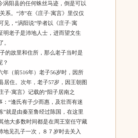
今涡阳县的任何蛛丝马迹，倒是可以
关系。“沛”在《庄子·寓言》里仅仅
见，“涡阳说”学者以《庄子·寓
来证明老子是沛地人士，进而望文生
了。
老子的故里和住所，那么老子当时是
呢？
（前516年）老子56岁时，因所
县居住。次年，老子57岁，因王朝图
子·寓言》记载的“阳子居南之
事：“逢氏有子少而惠，及壮而有迷
陈”就是由秦至鲁经过陈国，在这里
，其他大多数时间都是在周王室任守藏
在沛地见孔子一次，８７岁时去关入