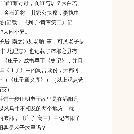
‘而睢睢盱盱，而谁与居？大白若
也，舍者迎将。其家公执席，妻执巾
的记载，《列子·黄帝第二》记
”大同小异。
子居“南之沛见老聃”事，可见老子是
书·地理志》也记载了沛郡之县有
。《庄子》成书早于《史记》，并且
掉《庄子》中的寓言成份，大都可
。”（《庄子章义序》）（以上观点选
当英）
，并进一步证明老子故里是在涡阳县
是风马牛不相及的两个地方，就
的沛郡，《庄子·寓言》中记有阳子
阳县是老子故里吗？