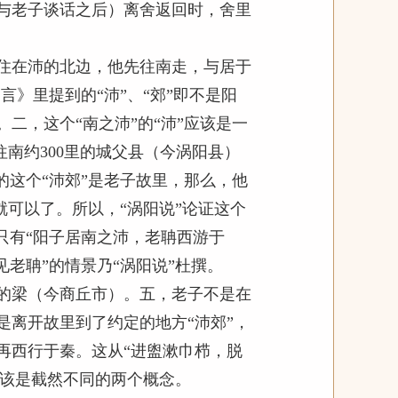
与老子谈话之后）离舍返回时，舍里
住在沛的北边，他先往南走，与居于
》里提到的“沛”、“郊”即不是阳
二，这个“南之沛”的“沛”应该是一
往南约300里的城父县（今涡阳县）
的这个“沛郊”是老子故里，那么，他
就可以了。所以，“涡阳说”论证这个
只有“阳子居南之沛，老聃西游于
老聃”的情景乃“涡阳说”杜撰。
的梁（今商丘市）。五，老子不是在
是离开故里到了约定的地方“沛郊”，
再西行于秦。这从“进盥漱巾栉，脱
应该是截然不同的两个概念。