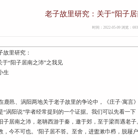
老子故里研究：关于“阳子居
时间：2022-05-09 浏览：693
子故里研究：
于“阳子居南之沛”之我见
小生
鹿邑、涡阳两地关于老子故里的争论中，《庄子·寓言》
是“涡阳说”学者经常提到的一个证据。我们可以先看一下
阳子居南之沛，老聃西游于秦，邀于郊，至于梁而遇老子
教，今不可也。’阳子居不答。至舍，进盥漱巾栉，脱屦户