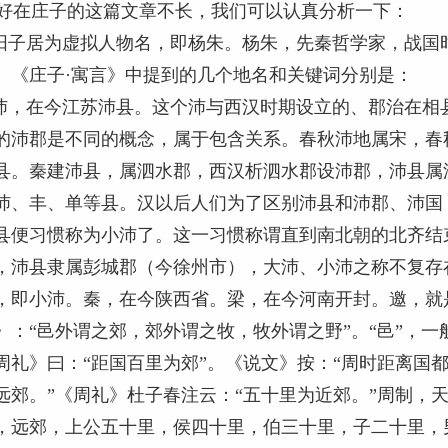
在庄子的这篇文章不长，我们可以认真分析一下：
子居为虚拟人物名，即杨朱。杨朱，先秦哲学家，战国
。《庄子·寓言》中提到的几个地名和关键词分别是：
，在今江苏沛县。这个沛与西汉时期设立的、郡治在相县
的沛郡是不同的概念，属于包含关系。春秋沛地属宋，春
县。秦建沛县，属泗水郡，西汉析泗水郡设沛郡，沛县属
沛、丰、单等县。汉以后人们为了区别沛县和沛郡、沛国
县便习惯称为小沛了。这一习惯称谓直到南北朝的北齐结束
，沛县隶属彭城郡（今徐州市），大沛、小沛之称不复存
，即小沛。秦，在今陕西省。梁，在今河南开封。邀，就
》：“邑外谓之郊，郊外谓之牧，牧外谓之野”。“邑”，一
周礼》曰：“距国百里为郊”。《说文》按：“周时距离国
远郊。”《周礼》杜子春注云：“五十里为近郊。”周制，
，远郊，上公五十里，侯四十里，伯三十里，子二十里，