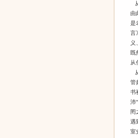
从
由
是
言
义
既
从
从
管
书
沛
罔
遇
室