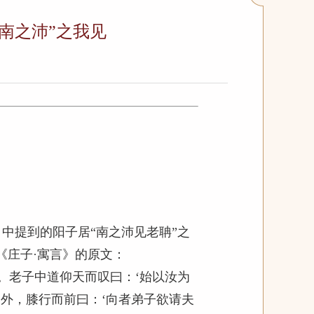
南之沛”之我见
中提到的阳子居“南之沛见老聃”之
《庄子·寓言》的原文：
。老子中道仰天而叹曰：‘始以汝为
外，膝行而前曰：‘向者弟子欲请夫