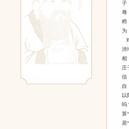
子
辱
栉
为
对
沛
相
庄
信
自
以
吗
算
居