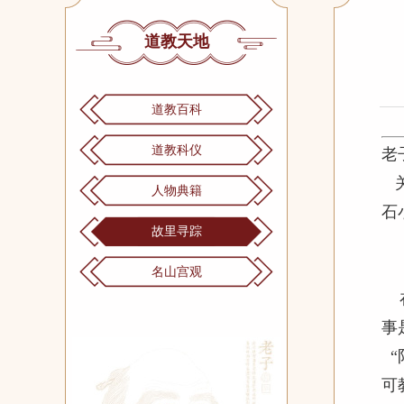
道教天地
道教百科
道教科仪
老
关
人物典籍
石
故里寻踪
名山宫观
在
事
“
可