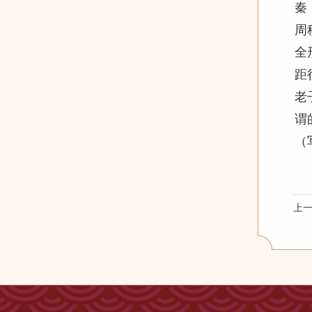
秦
周
全
距
老
谓
（
上