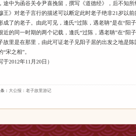
，途中为函谷关令尹喜挽留，撰写《道德经》，后不知所终
穆王》对老子言行的描述可以断定此时老子绝非21岁以
形成了的老子。由此可见，逢氏“过陈，遇老聃”是在“阳
很近的同一时期的两个记载，逢氏“过陈，遇老聃”在“阳
子故里是在那里，由此可证老子见阳子居的出发之地是陈
的“宋之相”。
写于2012年11月20日）
一条：
大公报：老子故里游记