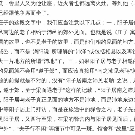
洗，舍里人又为他让座，近火者也都远离火灶。等到他（
已经跟他争席而坐了。
庄子的这段文字中，我们应当注意以下几点：一，阳子居
邑南边的老子相约于沛邑的郊外见面。也就是说《庄子·寓言
居的故里，也不是老子的故里，而是他们相约见面的地方。
城邑，而不是“涡阳说”所理解的“沛泽”或包括相县以及再
大一片地方的所谓“沛地”了。三，如果阳子居与老子相邀
的见面就不会用“邀于郊”，而应该直接用“南之沛见老聃”
题的前提就是不对的，没有“阳子居南之沛见老聃”之说，
，邀于郊，至于梁而遇老子”这样的记载，“阳子居南之沛见
，阳子居与老子真正见面的地方不是沛地，而是沛地东边
中等阳子居上门拜访，而是在旅途中的驿舍之内，老子先
见阳子居，又西行至梁，在梁的驿舍内与阳子居见面后，
户外”，“夫子行不闲”等细节中可见一斑。馆舍和“故里”