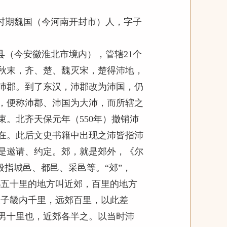
时期魏国（今河南开封市）人，字子
（今安徽淮北市境内），管辖21个
秋末，齐、楚、魏灭宋，楚得沛地，
沛郡。到了东汉，沛郡改为沛国，仍
，便称沛郡、沛国为大沛，而所辖之
。北齐天保元年（550年）撤销沛
在。此后文史书籍中出现之沛皆指沛
是邀请、约定。郊，就是郊外，《尔
般指城邑、都邑、采邑等。“郊”，
都五十里的地方叫近郊，百里的地方
天子畿内千里，远郊百里，以此差
男十里也，近郊各半之。以当时沛