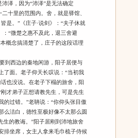
是沛泽，因为“沛泽”是无法确定
是一二十里的范围内。舍，就是驿馆、
皆是。”《庄子·说剑》：“夫子休就
》：“微楚之惠不及此，退三舍避
基本概念搞清楚了，庄子的这段话理
要到西边的秦地闲游，阳子居便与
上了面。老子仰天长叹说：“当初我
句话也没说。在老子下榻的旅舍，阳
“刚才弟子正想请教先生，可是先生
我的过错。”老聃说：“你仰头张目傲
那么洁白，德性至极好像不太那么圆
先生的教诲。”阳子居刚到沛地旅舍
安排坐席，女主人拿来毛巾梳子侍候