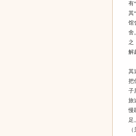
有
其
馆
舍
之
解
《
其
把
子
旅
慢
足
（