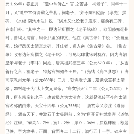
元１
年）春正月，“遣中常侍左忄官 之苦县，祠老子”。同年十一
65
月，又“遣中常侍管霸之苦县，祠老子。”并令陈相边韶（孝先）撰
碑。《水经·阴沟水注》说：“涡水又北迳老子庙东，庙前有二碑，
在南门外。”其中之一，即边韶所撰之《老子铭碑》。欧阳修知亳州
时，曾谒太清宫，辑录那里的碑文。他在《集古录》中说：“余自至
亳，始得悉阅太清宫之碑。其佳者，皆入余《集古录》矣。《集古
录》收有边韶所撰之《老子铭》，可见此碑北宋时犹存。因为唐朝
皇帝与老子（李耳）同姓，唐高祖武德三年（公元
０年），“从吉
67
善行之言，祖老子，特起宫阙如帝王居。”（光绪《鹿邑县志》）唐
高宗乾封元年（公元
年）二月，朝谒老子庙，建紫极宫和太清
666
楼，加封老子为“太上玄元皇帝。”唐玄宗天宝二年（公元
年）正
743
月，唐玄宗亲祀老子，改紫极宫为太清宫，这就是流传至今的太清
宫名称的由来。天宝十四年（公元
年），唐玄宗又亲注《道德
755
经》，颁布天下，并泐石于太极殿前，名为“唐开元神武皇帝《道德
经》注碑。”碑高
．
米，宽
．
米，厚０．
米，屃赑碑座，额题
3
7
1
2
36
已佚。字为隶书，正面、背面各二十二行，满行五十一字。碑左右