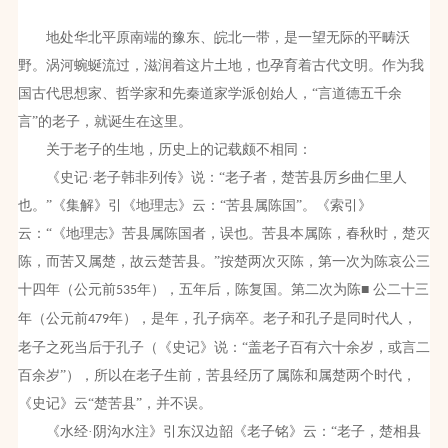
地处华北平原南端的豫东、皖北一带，是一望无际的平畴沃
野。涡河蜿蜒流过，滋润着这片土地，也孕育着古代文明。作为我
国古代思想家、哲学家和先秦道家学派创始人，“言道德五千余
言”的老子，就诞生在这里。
关于老子的生地，历史上的记载颇不相同：
《史记·老子韩非列传》说：“老子者，楚苦县厉乡曲仁里人
也。”《集解》引《地理志》云：“苦县属陈国”。《索引》
云：“《地理志》苦县属陈国者，误也。苦县本属陈，春秋时，楚灭
陈，而苦又属楚，故云楚苦县。”按楚两次灭陈，第一次为陈哀公三
十四年（公元前
年），五年后，陈复国。第二次为陈■ 公二十三
535
年（公元前
年），是年，孔子病卒。老子和孔子是同时代人，
479
老子之死当后于孔子（《史记》说：“盖老子百有六十余岁，或言二
百余岁”），所以在老子生前，苦县经历了属陈和属楚两个时代，
《史记》云“楚苦县”，并不误。
《水经·阴沟水注》引东汉边韶《老子铭》云：“老子，楚相县