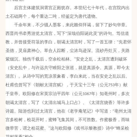
后宫主体建筑洞霄宫正殿犹存。本世纪七十年代，在宫院内出
土石础两个，每个重达二吨，经鉴定为唐代遗物。
千余年来，不少骚人墨客，来此瞻仰拜谒，留下了妙句华章。
西晋尚书牵秀游览太清宫，写下“深哉伯阳诞此灵”的诗句。笃信道
教，并曾接受符箓的李白，朝谒太清宫时，写了一首五律：“先君怀
圣德，灵庙肃神心。草合人踪断，尘浓鸟迹深。流砂丹灶灭，关路
紫烟沉。独伤千载后，空余松柏林。”安史之乱，太清宫遭到破坏
（安史乱中，与许远共守睢阳之张巡，就是真源令。真源，即今太
清宫）。从诗中写的荒凉景象看，李白来此，当在安史之乱以后。
杜甫也曾写下《朝献太清宫赋》，于天宝十三年（公元
年）献
753
于皇帝。欧阳修在宋英宗治平四年（公元
年）知亳州时，多次
1067
朝谒太清宫，写了《太清出城马上口占》、《太清宫烧香》等许多
诗篇。陆游也到过太清宫，他在《老学庵笔记》中写道：“亳州太清
宫多桧树，桧花开时，蜜蜂飞集其间，不可胜数。作蜜极香，而味
微带苦，谓之桧花蜜。”这与欧阳修《戏书示黎教授》诗中“蜂采桧
花村落香”相合。