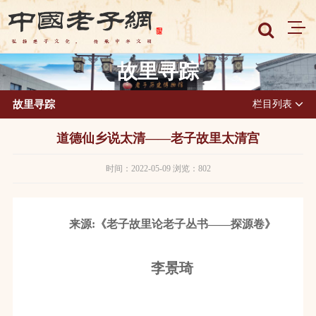
故里寻踪
故里寻踪
栏目列表
道德仙乡说太清——老子故里太清宫
时间：2022-05-09 浏览：802
来源:《老子故里论老子丛书——探源卷》
李景琦