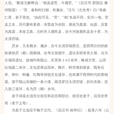
人也。”郦道元解释说：“相县虚荒，今属苦。”《后汉书·郡国志·豫
州陈国》：“苦，春秋时曰相，有濑乡。”注引《古史考》曰
“有曲
:
仁里，老子里也。”由此可见，“苦”、“相”名虽不同，实为一地。苦
县之名，历代屡有更易：东晋改为谷阳，唐改为真源、仙源，后复
为真源，宋改卫真，元时并入鹿邑县，在今河南鹿邑县东十里，为
太清宫镇。
厉乡，又名赖乡、濑乡，在今太清宫镇西北，是西周分封的姬
姓诸侯厉（赖）国都城。在考古发掘中，遗址东部有夯土墙，当为
古城垣遗址。故城内有隐山，长宽各１
０余米，略成方形。山高
4
出地面二米许，文化层厚达四米。陶片、蚌壳堆积甚多。既有石
斧、骨针、蚌镰、红陶等仰韶文化遗存，也有属于西周时代的青铜
器。源于隐山东侧的一条小溪，南流穿过太清宫镇，折向东南，流
入急三道河，名为厉（赖）乡沟。
老子祠庙太清宫分前宫和后宫两部分。前宫祀老子，后宫祀李
母（老子之母）。
为老子立庙应不晚于汉代。《后汉书·桓帝纪》：延熹八年（公