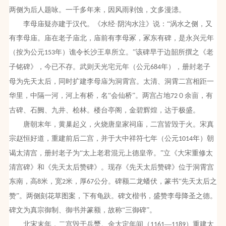
两侧为后人题咏。一千多年来，因风雨剥蚀，文多漫漶。
李母庙疑亦建于汉代。《水经·阴沟水注》说：“涡水之侧，又
有李母庙。庙在老子庙北，庙前有李母冢，冢东有碑，是永兴元年
（按为公元
年）谯令长沙王阜所立。”该碑早于边韶所撰之《老
153
子铭碑》，今已不存。武则天光宅元年（公元
年），册封老子
684
母为先天太后，同时扩建李母庙为洞霄宫。太清、洞霄二宫相距一
华里，中隔一河，河上有桥，名“会仙桥”。两宫占地
０余亩，有
72
古碑、石阙、九井、桧林。楼台亭阁，金碧辉煌，达于极盛。
唐朝末年，黄巢起义，火烧唐皇家祠庙，二宫皆毁于火。宋真
宗赵恒好道，重建前后二宫，并于大中祥符七年（公元
年）朝
1014
谒太清宫，册封老子为“太上老君混元上德皇帝。”立《大宋重修太
清宫碑》和《先天太后赞碑》。现存《先天太后赞碑》位于洞霄宫
东南，高
米，宽
米，厚
公分。碑额二龙蟠伏，篆书“先天太后之
8
2
67
赞”。两侧刻花草图案，下有龟趺。碑文楷书，盛赞李母降圣之德。
碑文为真宗御制、御书并篆额，故称“三御碑”。
北宋末年，二宫毁于兵燹。金大定年间（
—
）重建太
1161
1189