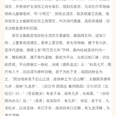
清宫，并将保护太清宫之诏令泐石，现刻石犹存。元末红巾军领袖
韩林儿建都亳州，号“小明王”，拆毁太清宫，取其材建立宫殿。现
存前宫之太极殿和后宫之洞霄宫，均为清代重建。虽初具规模，但
无法恢复唐宋时旧观。
前宫太极殿是现存的太清宫主要建筑，殿面阔五间，进深三
间，上覆黄色琉璃瓦，屋脊上置宝瓶、兽头等饰物。檐下有斗拱，
是宋代遗物。屋檩上有“明万历七年”字样。殿内柱础直径约为一
米，雕刻精美，属于唐代遗物。殿前为平台，台前汉柏三株，仍生
机昂然。平台两侧立一铁柱，光绪《鹿邑县志》云：“柱高七尺，围
尺有八寸，旧志谓为唐时旧物。老子为柱下史，或因此附会为
之。”因当地有老子赶山之说，故俗称之为“赶山鞭”。太极殿东侧有
九井，俗称“九龙井”。《后汉书·郡国志·豫州陈国》注引伏滔《北
征记》曰：“（苦县赖乡）有老子庙，庙有九井，水相通。”《水经·
阴沟水注》说：“（老君）庙东院中，有九井”。传说，老子生，九
龙吐水，以浴圣体。井已不存，残存的井口石圈，有九龙浮雕，为
唐代遗物。