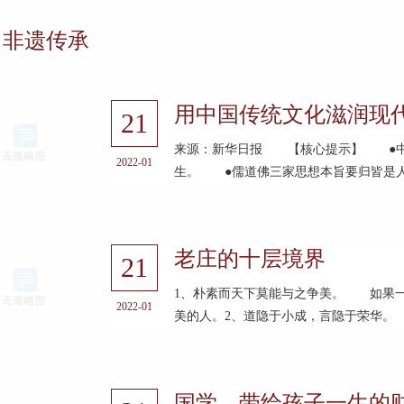
非遗传承
用中国传统文化滋润现
21
来源：新华日报 【核心提示】 ●中
2022-01
生。 ●儒道佛三家思想本旨要归皆是人
老庄的十层境界
21
1、朴素而天下莫能与之争美。 如果
2022-01
美的人。2、道隐于小成，言隐于荣华。
国学，带给孩子一生的