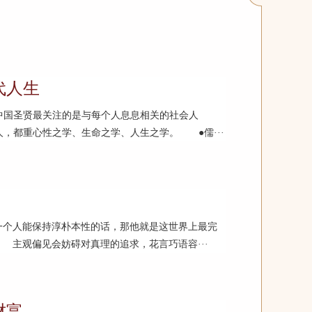
代人生
国圣贤最关注的是与每个人息息相关的社会人
，都重心性之学、生命之学、人生之学。 ●儒···
一个人能保持淳朴本性的话，那他就是这世界上最完
 主观偏见会妨碍对真理的追求，花言巧语容···
财富