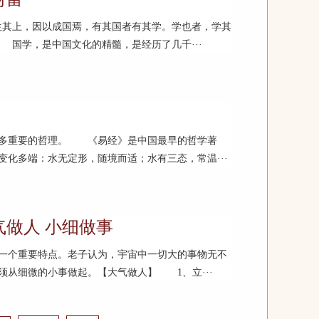
生其上，因以成国焉，有其国者有其学。学也者，学其
 国学，是中国文化的精髓，是经历了几千···
许多重要的哲理。 《易经》是中国最早的哲学著
化多端：水无定形，随境而适；水有三态，常温···
做人 小细做事
一个重要特点。老子认为，宇宙中一切大的事物无不
须从细微的小事做起。【大气做人】 1、立···