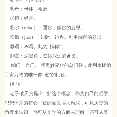
⑥母：母体，根源。
⑦恒：经常。
⑧眇（
miao
）：通妙，微妙的意思。
⑨徼（
jiao
）：边际、边界。引申端倪的意思。
⑩谓：称谓。此为“指称”。
⑾玄：深黑色，玄妙深远的含义。
⑿门：之门
,
一切奥妙变化的总门径，此用来比喻
宇宙万物的唯一原“道”的门径。
[
引语
]
老子破天荒提出“道”这个概念，作为自己的哲学
思想体系的核心。它的涵义博大精深，可从历史的
角度来认识、也可从文学的方面去理解，还可从美