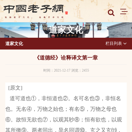
道家文化
道家文化
栏目列表
《道德经》诠释译文第一章
时间：2021-12-17 浏览：2455
[
原文
]
道可道也①，非恒道也②。名可名也③，非恒名
也。无名④，万物之始也；有名⑤，万物之母也
⑥。故恒无欲也⑦，以观其眇⑧；恒有欲也，以观
其所徼⑨。两者同出，异名同谓⑩。玄之又玄⑾，