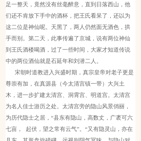
足一整天，竟然没有丝毫醉意，直到日落西山，他
们还不肯放下手中的酒杯，把王氏看呆了，还以为
这二位是神仙呢。天黑了，两人仍然面无酒色，拱
手而别。第二天，此事传遍了京城，说有两位神仙
到王氏酒楼喝酒，过了一些时间，大家才知道传说
中的两位酒仙就是石延年和刘潜二人。
宋朝时道教进入兴盛时期，真宗皇帝对老子更是
尊崇有加，在真源县（今太清宫镇一带）大兴土
木，进一步扩建太清宫、洞霄宫、明道宫。太清宫
为名人佳士游历之处。太清宫旁的隐山风景俏丽，
为历代隐士之居，“县东有隐山，高数丈，广袤可六
七亩，
起伏，望之常有云气”。“又有隐灵山，亦在
县东，其形盘旋磅礴。远视则阴气冥昧，与隐山对