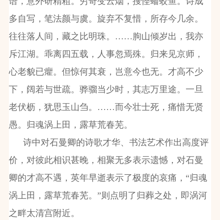
语，意外研精粗。穷奇变云烟，搜怪蟠蛟鱼。诗成
多自写，笔法颜与虞。旋弃不复惜，所存今几余。
往往落人间，藏之比明珠。……朐山倾岁出，我亦
斥江湖。乖离四五载，人事忽焉殊。归来见京师，
心老貌已癯。但惊何其衰，岂意今也无。才高不少
下，阔若与世疏。骅骝当少时，其志万里途。一旦
老伏枥，犹思玉山刍。……而今壮士死，痛惜无贤
愚。归魂涡上田，露草荒春芜。
诗中对石曼卿的诗歌才华、书法艺术作出高度评
价，对彼此相识甚晚，相聚无多表示遗憾，对石曼
卿的才高不遇，英年早逝表示了极度的哀痛，“归魂
涡上田，露草荒春芜。”则点明了归葬之处，即涡河
之畔太清宫附近。