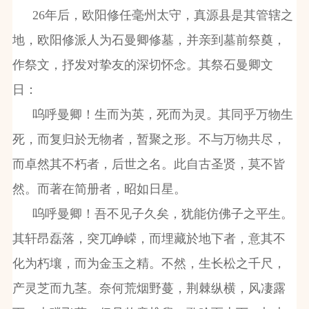
26
年后，欧阳修任毫州太守，真源县是其管辖之
地，欧阳修派人为石曼卿修墓，并亲到墓前祭奠，
作祭文，抒发对挚友的深切怀念。其祭石曼卿文
日：
呜呼曼卿！生而为英，死而为灵。其同乎万物生
死，而复归於无物者，暂聚之形。不与万物共尽，
而卓然其不朽者，后世之名。此自古圣贤，莫不皆
然。而著在简册者，昭如日星。
呜呼曼卿！吾不见子久矣，犹能仿佛子之平生。
其轩昂磊落，突兀峥嵘，而埋藏於地下者，意其不
化为朽壤，而为金玉之精。不然，生长松之千尺，
产灵芝而九茎。奈何荒烟野蔓，荆棘纵横，风凄露