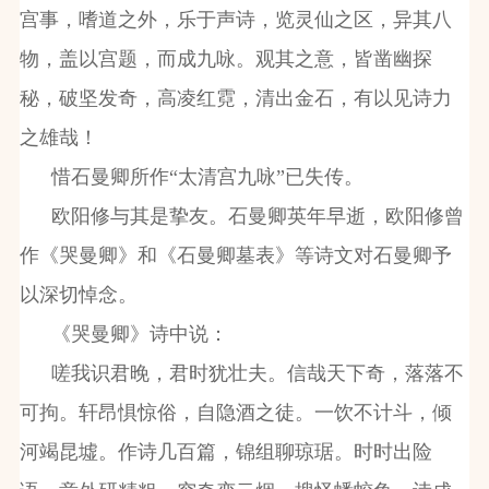
宫事，嗜道之外，乐于声诗，览灵仙之区，异其八
物，盖以宫题，而成九咏。观其之意，皆凿幽探
秘，破坚发奇，高凌红霓，清出金石，有以见诗力
之雄哉！
惜石曼卿所作“太清宫九咏”已失传。
欧阳修与其是挚友。石曼卿英年早逝，欧阳修曾
作《哭曼卿》和《石曼卿墓表》等诗文对石曼卿予
以深切悼念。
《哭曼卿》诗中说：
嗟我识君晚，君时犹壮夫。信哉天下奇，落落不
可拘。轩昂惧惊俗，自隐酒之徒。一饮不计斗，倾
河竭昆墟。作诗几百篇，锦组聊琼琚。时时出险