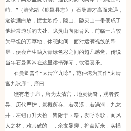
峙。”（清光绪《鹿邑县志》）石曼卿才高而未遇，
遂饮酒白放，愤世嫉俗，隐山、隐灵山一带便成了
他经常游乐的去处。隐灵山向阳背风，前临一片较
为平坦的芳草地，休憩此间，面对遮满视线的翠
屏，便会产生融入青绿色彩之间的超凡感觉。传说
当年石曼卿常在这里读书弹琴，饮酒宴乐。
石曼卿曾作“太清宫九咏”，范仲淹为其作“太清
宫九咏序”，序曰：
谯有老子庙，唐为太清宫，地灵物奇，观者骇
异。历代严护，景概所存。若灵溪，若涡河，九龙
井，左钮再升天桧，皆附于国籍，发呼咏歌，而风
人之材，难其破的。，余友曼卿，将命斯来，实懂