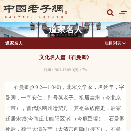
道家名人
道家名人
栏目列表
文化名人篇《石曼卿》
时间：2021-12-09 浏览：794
石曼卿
(9 9 2
—
1 040)
，北宋文学家，名延年，字
曼卿，一字安仁，别号葆老子。祖居幽州（今北京
一带），晋代以幽州遗契丹，其祖举族南走，后家
迁居宋城
(
今商丘市睢阳区
)
南（今鹿邑境）。石曼卿
死后，葬于太清先茔（太清宫西隐山脚下）。石曼