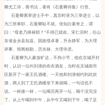
卿尤工诗，善书法，著有《石曼卿诗集》行世。
石曼卿累举进士不中，真宗时录为三举进士，以
为三班奉职，石曼卿耻不就。张知白素奇之，谓
曰：“母老乃择禄耶？”不得已就命。宋仁宗时，任山
东省金乡县知县。因政绩卓著，升永静军，为大理
评事、馆阁校勘，历光禄、大理寺丞。
石曼卿为人豪放旷达，不拘小节，他在京城开封
时，认识一位叫刘潜的布衣酒友，当时在京城闹市
区新开了一家王氏酒楼。一天他和刘潜相约到此饮
酒，两人到了王氏酒楼坐下来就喝，一句话也不
说。一杯接一杯，一坛喝完再开一坛，喝个没完没
了。从上午喝到中午，从中午又喝到下午，喝了足