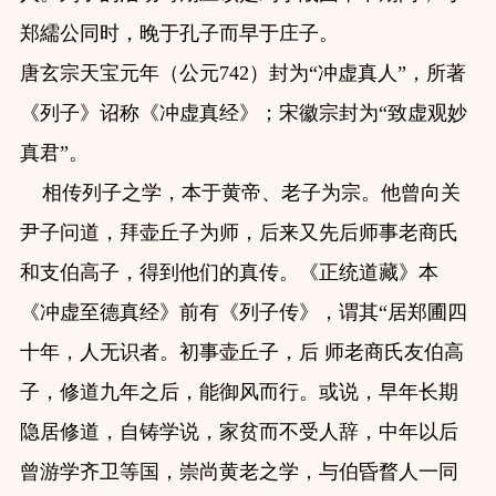
郑繻公同时，晚于孔子而早于庄子。
唐玄宗天宝元年（公元742）封为“冲虚真人”，所著
《列子》诏称《冲虚真经》；宋徽宗封为“致虚观妙
真君”。
相传列子之学，本于黄帝、老子为宗。他曾向关
尹子问道，拜壶丘子为师，后来又先后师事老商氏
和支伯高子，得到他们的真传。《正统道藏》本
《冲虚至德真经》前有《列子传》，谓其“居郑圃四
十年，人无识者。初事壶丘子，后 师老商氏友伯高
子，修道九年之后，能御风而行。或说，早年长期
隐居修道，自铸学说，家贫而不受人辞，中年以后
曾游学齐卫等国，崇尚黄老之学，与伯昏瞀人一同