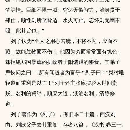
梦等情。巨细不限一域，穷达无假智力，治身贵于
肆仕，顺性则所至皆适，水火可蹈。忘怀则无幽不
照，此其旨也。”
列子认为“至人之用心若镜，不将不迎，应而不
藏，故能胜物而不伤”。他因为穷而常常面有饥色，
却拒绝郑国暴虐的执政者子阳馈赠的粮食。其弟子
严恢问之曰：“所有闻道者为富乎?”列子曰：“桀纣唯
轻道而重利是以亡！”列子还主张应摆脱人世间贵
贱、名利的羁绊，顺应大道，淡泊名利，清静修
道。
列子著作为《列子》，有旧本二十篇，西汉刘
向、刘歆父子去其重复，存者八篇，《汉书.卷三十.