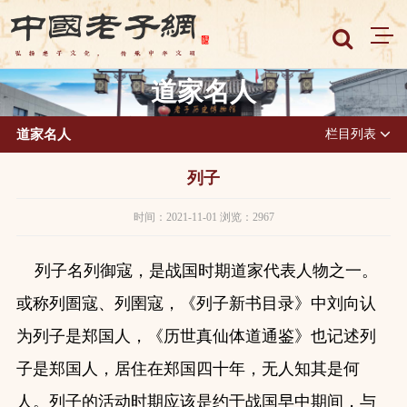
道家名人
道家名人
栏目列表
列子
时间：2021-11-01 浏览：2967
列子名列御寇，是战国时期道家代表人物之一。
或称列圄寇、列圉寇，《列子新书目录》中刘向认
为列子是郑国人，《历世真仙体道通鉴》也记述列
子是郑国人，居住在郑国四十年，无人知其是何
人。列子的活动时期应该是约于战国早中期间，与