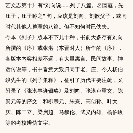
艺文志第十》有“刘向说......列子八篇。名圄寇，先
庄子，庄子称之” 句，应该是刘向、刘歆父子，或同
时代其他人整理的八篇。但不知何时已佚失。
今本《列子》版本不下几十种，书前大多存有刘向
所撰的《序》或张湛（东晋时人）所作的《序》，
各版本内容相差不远，有大量寓言、民间故事、神
话传说等，书中旨意大致归同于老、庄。今人杨伯
竣先生的《列子集释》，征引了历代主要注疏，又
附录了《张湛事迹辑略》及刘向、张湛卢重玄、陈
景元等的序文，和柳宗元、朱熹、高似孙、叶大
庆、陈三立、梁启超、马叙伦、武义内雄、杨伯峻
等的考校辨伪文字。