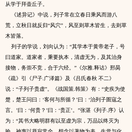
从学于拜壶丘子。
《述异记》中说，列子常在立春日乘风而游八
荒，立秋日就反归“风穴”，风至则草木皆生，去则草
木皆落。
列子的学说，刘向认为：“其学本于黄帝老子，号
曰道家。道家者，秉要执本，清虚无为，及其治身
接物，务崇不竞，合于六经。”《尔雅.释诂》邢昺
《疏》引《尸子.广泽篇》及《吕氏春秋 不二》
说：“子列子贵虚”。《战国策.韩策》有：“史疾为使
楚，楚王问曰：‘客何与所循？’曰：‘治列子圄寇之
言。’曰：‘何贵？’曰：‘贵正’。”张湛《列子.序》认
为：“其书大略明群有以至虚为宗，万品以终灭为
验，神惠以凝寂常全，想念以著物为表，生觉与化